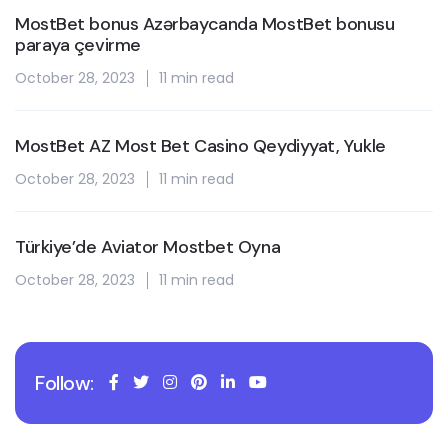
MostBet bonus Azərbaycanda MostBet bonusu
paraya çevirme
October 28, 2023
11 min read
MostBet AZ Most Bet Casino Qeydiyyat, Yukle
October 28, 2023
11 min read
Türkiye’de Aviator Mostbet Oyna
October 28, 2023
11 min read
Follow: