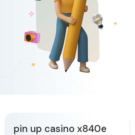
pin up casino x840e