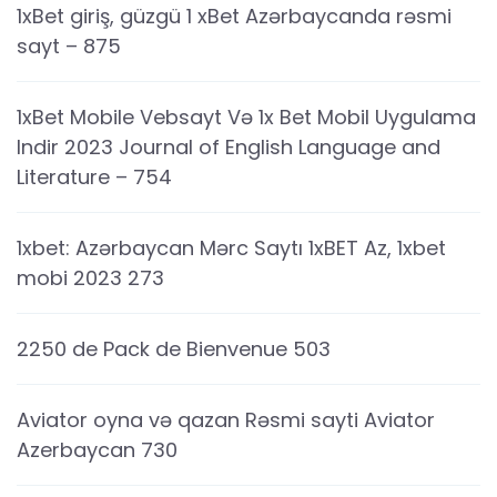
1xBet giriş, güzgü 1 xBet Azərbaycanda rəsmi
sayt – 875
1xBet Mobile Vebsayt Və 1x Bet Mobil Uygulama
Indir 2023 Journal of English Language and
Literature – 754
1xbet: Azərbaycan Mərc Saytı 1xBET Az, 1xbet
mobi 2023 273
2250 de Pack de Bienvenue 503
Aviator oyna və qazan Rəsmi sayti Aviator
Azerbaycan 730