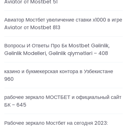
Aviator от Mostbet 51
Авиатор Мостбет увеличение ставки х1000 в игре
Aviator от Mostbet 813
Вопросы И Ответы Про Бк Mostbet Gəlinlik,
Gəlinlik Modelleri, Gəlinlik qiymətləri – 408
казино и букмекерская контора в Узбекистане
960
рабочее зеркало МОСТБЕТ и официальный сайт
БК – 645
Рабочее зеркало Мостбет на сегодня 2023: