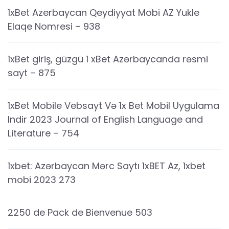
1xBet Azerbaycan Qeydiyyat Mobi AZ Yukle
Elaqe Nomresi – 938
1xBet giriş, güzgü 1 xBet Azərbaycanda rəsmi
sayt – 875
1xBet Mobile Vebsayt Və 1x Bet Mobil Uygulama
Indir 2023 Journal of English Language and
Literature – 754
1xbet: Azərbaycan Mərc Saytı 1xBET Az, 1xbet
mobi 2023 273
2250 de Pack de Bienvenue 503