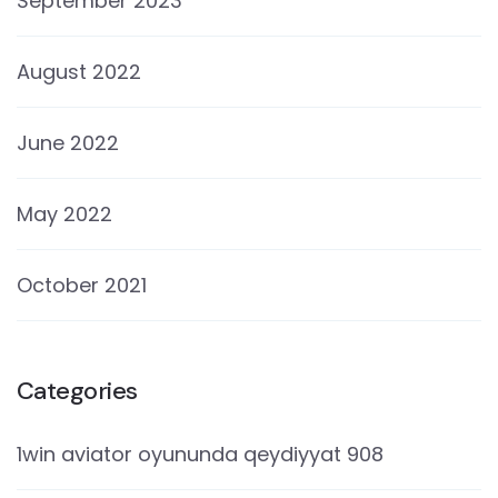
September 2023
August 2022
June 2022
May 2022
October 2021
Categories
1win aviator oyununda qeydiyyat 908