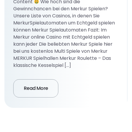
Content
Wie hoch sind die
Gewinnchancen bei den Merkur Spielen?
Unsere Liste von Casinos, in denen Sie
MerkurSpielautomaten um Echtgeld spielen
können Merkur Spielautomaten Fazit: Im
Merkur online Casino mit Echtgeld spielen
kann jeder Die beliebten Merkur Spiele hier
bei uns kostenlos Multi Spiele von Merkur
MERKUR Spielhallen Merkur Roulette – Das
klassische Kesselspiel […]
Read More