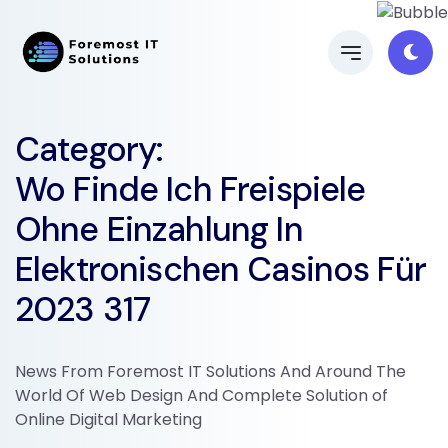
Category:
Wo Finde Ich Freispiele
Ohne Einzahlung In
Elektronischen Casinos Für
2023 317
News From Foremost IT Solutions And Around The
World Of Web Design And Complete Solution of
Online Digital Marketing