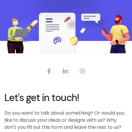
Let's get in touch!
Do you want to talk about something? Or would you
like to discuss your ideas or designs with us? Why
don't you fill out this form and leave the rest to us?