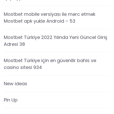
Mostbet mobile versiyası ilə mərc etmək
Mostbet apk yukle Android – 53
Mostbet Türkiye 2022 Yılında Yeni Güncel Giriş
Adresi 38
Mostbet Türkiye için en güvenilir bahis ve
casino sitesi 934
New ideas
Pin Up