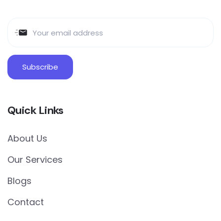
Quick Links
About Us
Our Services
Blogs
Contact