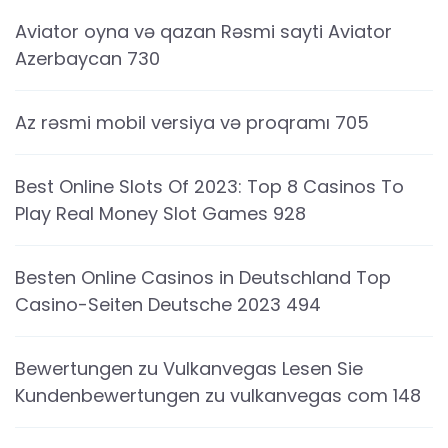
Aviator oyna və qazan Rəsmi sayti Aviator
Azerbaycan 730
Az rəsmi mobil versiya və proqramı 705
Best Online Slots Of 2023: Top 8 Casinos To
Play Real Money Slot Games 928
Besten Online Casinos in Deutschland Top
Casino-Seiten Deutsche 2023 494
Bewertungen zu Vulkanvegas Lesen Sie
Kundenbewertungen zu vulkanvegas com 148