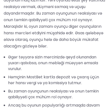
dayandırmaq lazımdır. Yəni oyunda əsas şey vaxtında
reaksiya vermək, düyməni sıxmaq və uçuşu
dayandırmaqdır. Bu zaman oyunçunun reaksiyası və
onun təmkin qabiliyyəti çox mühüm rol oynayır.
Maraqlıdır ki, oyun zamanı oyunçu digər oyunçuların
hansı mərcləri etdiyini müşahidə edir. Əsas qələbəyə
əlavə olaraq, oyunçu hələ də daha böyük mükafat
alacağını gözləyə bilər.
Əgər təyyarə sizin mərcinizdə qeyd olunandan
yuxarı qalxıbsa, onun məbləği müəyyən əmsala
vurulur.
Həmçinin MostBet kartla depozit və çıxarış üçün
hər hansı vergi və ya komissiya tutmur.
Bu zaman oyunçunun reaksiyası və onun təmkin
qabiliyyəti çox mühüm rol oynayır.
Ancaq bu oyunun populyarlığı artmaqda davam