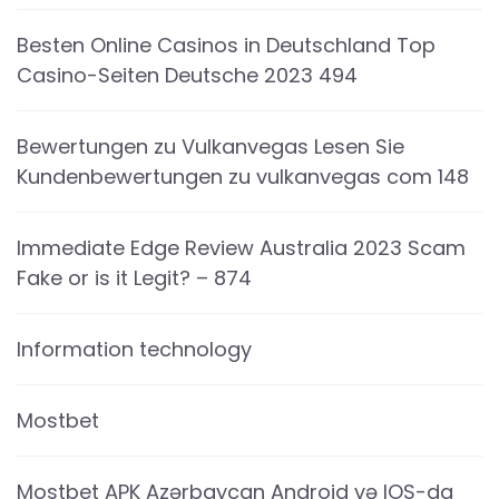
Besten Online Casinos in Deutschland Top
Casino-Seiten Deutsche 2023 494
Bewertungen zu Vulkanvegas Lesen Sie
Kundenbewertungen zu vulkanvegas com 148
Immediate Edge Review Australia 2023 Scam
Fake or is it Legit? – 874
Information technology
Mostbet
Mostbet APK Azərbaycan Android və IOS-da