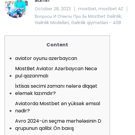
admin
October 28, 2023
mostbet
,
mostbet AZ
Вопросы И Ответы Про Бк Mostbet Gəlinlik,
Gəlinlik Modelleri, Gəlinlik qiymətləri - 408
Content
aviator oyunu azerbaycan
MostBet Aviator Azərbaycan Necə
pul qazanmalı
İxtisas secimi zamanı nələrə diqqət
eləmək lazımdır?
Aviatorda Mostbet ən yüksək əmsal
nədir?
Avro 2024-ün seçmə mərhələsinin D
qrupunun qalibi: Ön baxış