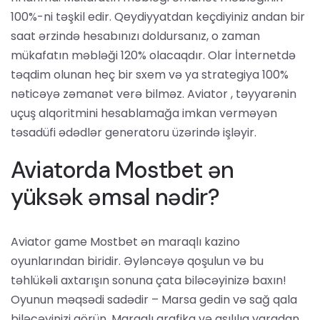
100%-ni təşkil edir. Qeydiyyatdan keçdiyiniz andan bir
saat ərzində hesabınızı doldursanız, o zaman
mükafatın məbləği 120% olacaqdır. Olar İnternetdə
təqdim olunan heç bir sxem və ya strategiya 100%
nəticəyə zəmanət verə bilməz. Aviator , təyyarənin
uçuş alqoritmini hesablamağa imkan verməyən
təsadüfi ədədlər generatoru üzərində işləyir.
Aviatorda Mostbet ən
yüksək əmsal nədir?
Aviator game Mostbet ən maraqlı kazino
oyunlarından biridir. Əyləncəyə qoşulun və bu
təhlükəli axtarışın sonuna çata biləcəyinizə baxın!
Oyunun məqsədi sadədir – Marsa gedin və sağ qala
biləcəyinizi görün. Maraqlı qrafika və asılılıq yaradan