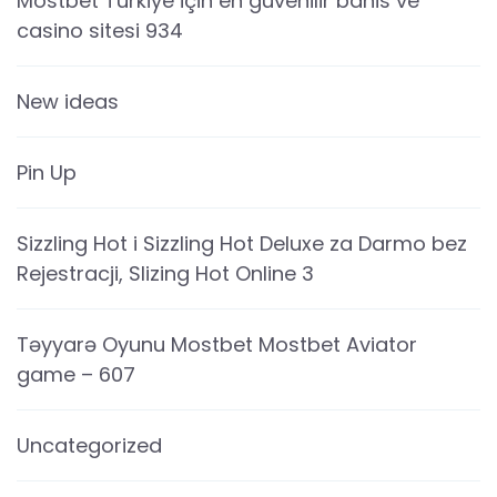
Mostbet Türkiye için en güvenilir bahis ve
casino sitesi 934
New ideas
Pin Up
Sizzling Hot i Sizzling Hot Deluxe za Darmo bez
Rejestracji, Slizing Hot Online 3
Təyyarə Oyunu Mostbet Mostbet Aviator
game – 607
Uncategorized