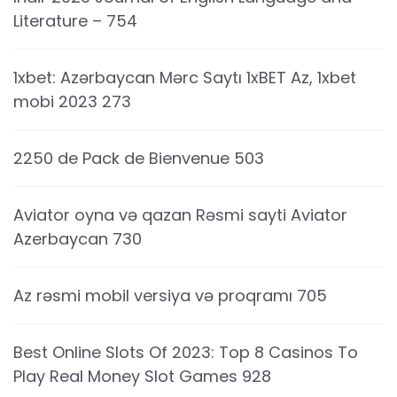
Literature – 754
1xbet: Azərbaycan Mərc Saytı 1xBET Az, 1xbet
mobi 2023 273
2250 de Pack de Bienvenue 503
Aviator oyna və qazan Rəsmi sayti Aviator
Azerbaycan 730
Az rəsmi mobil versiya və proqramı 705
Best Online Slots Of 2023: Top 8 Casinos To
Play Real Money Slot Games 928