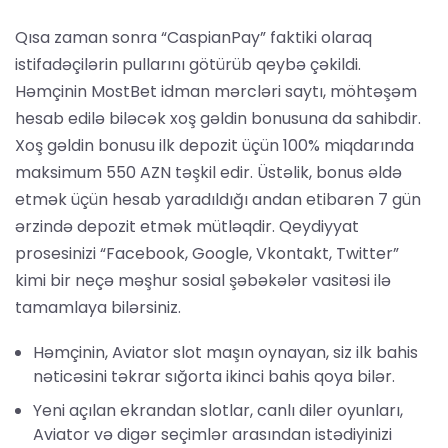
Qısa zaman sonra “CaspianPay” faktiki olaraq
istifadəçilərin pullarını götürüb qeybə çəkildi.
Həmçinin MostBet idman mərcləri saytı, möhtəşəm
hesab edilə biləcək xoş gəldin bonusuna da sahibdir.
Xoş gəldin bonusu ilk depozit üçün 100% miqdarında
maksimum 550 AZN təşkil edir. Üstəlik, bonus əldə
etmək üçün hesab yaradıldığı andan etibarən 7 gün
ərzində depozit etmək mütləqdir. Qeydiyyat
prosesinizi “Facebook, Google, Vkontakt, Twitter”
kimi bir neçə məşhur sosial şəbəkələr vasitəsi ilə
tamamlaya bilərsiniz.
Həmçinin, Aviator slot maşın oynayan, siz ilk bahis
nəticəsini təkrar sığorta ikinci bahis qoya bilər.
Yeni açılan ekrandan slotlar, canlı diler oyunları,
Aviator və digər seçimlər arasından istədiyinizi