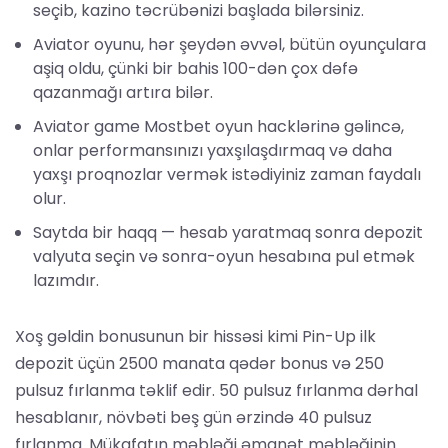
seçib, kazino təcrübənizi başlada bilərsiniz.
Aviator oyunu, hər şeydən əvvəl, bütün oyunçulara
aşiq oldu, çünki bir bahis 100-dən çox dəfə
qazanmağı artıra bilər.
Aviator game Mostbet oyun hacklərinə gəlincə,
onlar performansınızı yaxşılaşdırmaq və daha
yaxşı proqnozlar vermək istədiyiniz zaman faydalı
olur.
Saytda bir haqq — hesab yaratmaq sonra depozit
valyuta seçin və sonra-oyun hesabına pul etmək
lazımdır.
Xoş gəldin bonusunun bir hissəsi kimi Pin-Up ilk
depozit üçün 2500 manata qədər bonus və 250
pulsuz fırlanma təklif edir. 50 pulsuz fırlanma dərhal
hesablanır, növbəti beş gün ərzində 40 pulsuz
fırlanma. Mükafatın məbləği əmanət məbləğinin