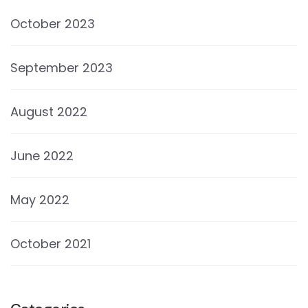
October 2023
September 2023
August 2022
June 2022
May 2022
October 2021