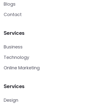
Blogs
Contact
Services
Business
Technology
Online Marketing
Services
Design