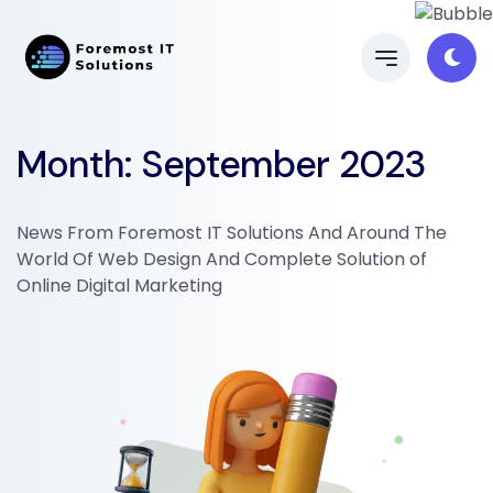
Month:
September 2023
News From Foremost IT Solutions And Around The
World Of Web Design And Complete Solution of
Online Digital Marketing