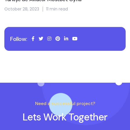
October 28, 2023
11 min read
Follow:
Need a successful project?
Lets Work Together