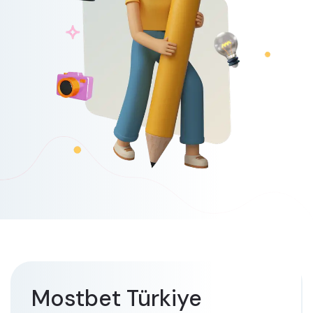
Mostbet Türkiye