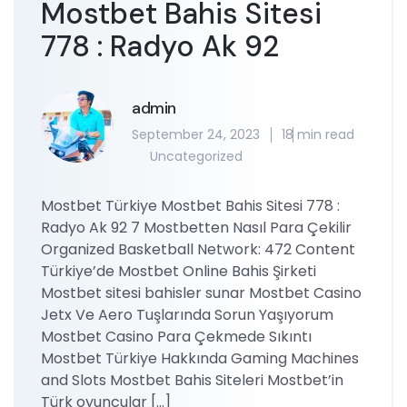
Mostbet Bahis Sitesi
778 : Radyo Ak 92
admin
September 24, 2023
18 min read
Uncategorized
Mostbet Türkiye Mostbet Bahis Sitesi 778 :
Radyo Ak 92 7 Mostbetten Nasıl Para Çekilir
Organized Basketball Network: 472 Content
Türkiye’de Mostbet Online Bahis Şirketi
Mostbet sitesi bahisler sunar Mostbet Casino
Jetx Ve Aero Tuşlarında Sorun Yaşıyorum
Mostbet Casino Para Çekmede Sıkıntı
Mostbet Türkiye Hakkında Gaming Machines
and Slots Mostbet Bahis Siteleri Mostbet’in
Türk oyuncular […]