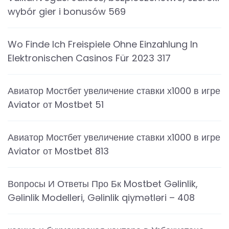
wybór gier i bonusów 569
Wo Finde Ich Freispiele Ohne Einzahlung In
Elektronischen Casinos Für 2023 317
Авиатор Мостбет увеличение ставки х1000 в игре
Aviator от Mostbet 51
Авиатор Мостбет увеличение ставки х1000 в игре
Aviator от Mostbet 813
Вопросы И Ответы Про Бк Mostbet Gəlinlik,
Gəlinlik Modelleri, Gəlinlik qiymətləri – 408