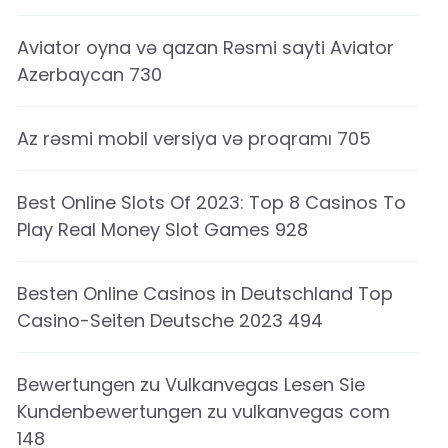
Aviator oyna və qazan Rəsmi sayti Aviator
Azerbaycan 730
Az rəsmi mobil versiya və proqramı 705
Best Online Slots Of 2023: Top 8 Casinos To
Play Real Money Slot Games 928
Besten Online Casinos in Deutschland Top
Casino-Seiten Deutsche 2023 494
Bewertungen zu Vulkanvegas Lesen Sie
Kundenbewertungen zu vulkanvegas com
148