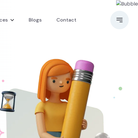
ices
Blogs
Contact