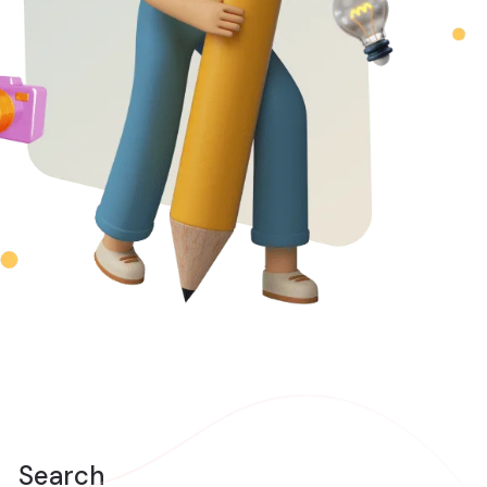
Search