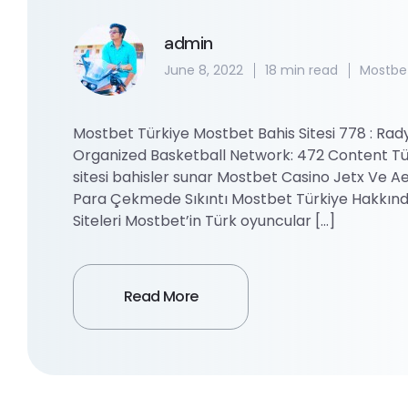
admin
June 8, 2022
18 min read
Mostbe
Mostbet Türkiye Mostbet Bahis Sitesi 778 : Rad
Organized Basketball Network: 472 Content Tür
sitesi bahisler sunar Mostbet Casino Jetx Ve 
Para Çekmede Sıkıntı Mostbet Türkiye Hakkın
Siteleri Mostbet’in Türk oyuncular […]
Read More