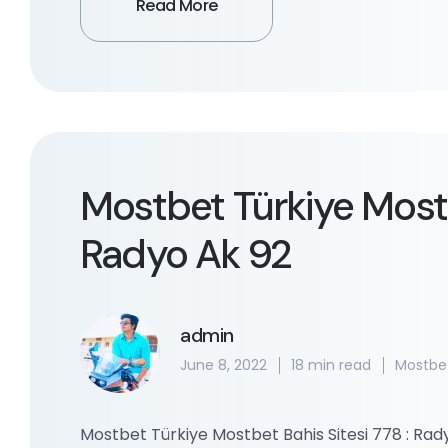
Read More
Mostbet Türkiye Mostb
Radyo Ak 92
admin
June 8, 2022
18 min read
Mostbe
Mostbet Türkiye Mostbet Bahis Sitesi 778 : Rad