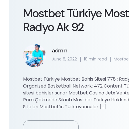
Mostbet Türkiye Mostb
Radyo Ak 92
admin
June 8, 2022
18 min read
Mostbe
Mostbet Türkiye Mostbet Bahis Sitesi 778 : Rad
Organized Basketball Network: 472 Content Tür
sitesi bahisler sunar Mostbet Casino Jetx Ve 
Para Çekmede Sıkıntı Mostbet Türkiye Hakkın
Siteleri Mostbet’in Türk oyuncular […]