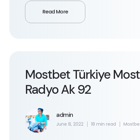
Read More
Mostbet Türkiye Mostb
Radyo Ak 92
admin
June 8, 2022
18 min read
Mostbe