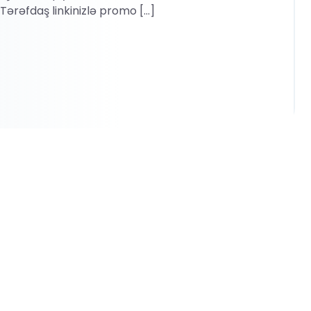
Tərəfdaş linkinizlə promo […]