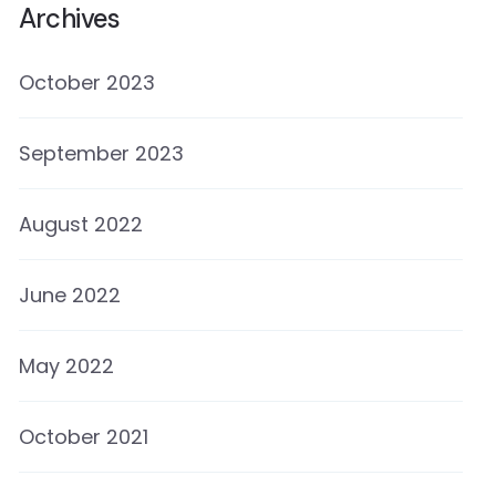
Archives
October 2023
September 2023
August 2022
June 2022
May 2022
October 2021