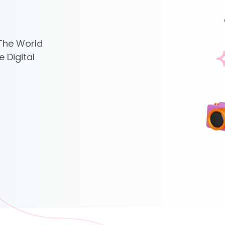
The World
 Digital