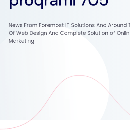
News From Foremost IT Solutions And Around 
Of Web Design And Complete Solution of Online
Marketing