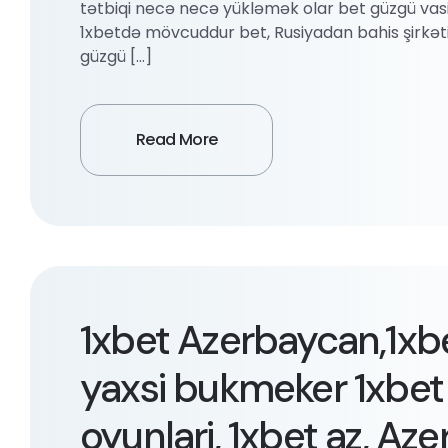
tətbiqi necə necə yükləmək olar bet güzgü vasi
1xbetdə mövcuddur bet, Rusiyadan bahis şirkətidi
güzgü […]
Read More
1xbet Azerbaycan,1xbe
yaxsi bukmeker 1xbe
oyunlari, 1xbet az, Az