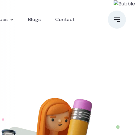
ices
Blogs
Contact