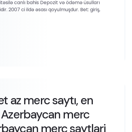
təsilə canlı bahis Depozit və ödəmə üsulları
r. 2007 ci ildə əsası qoyulmuşdur. Bet: giriş,
t az merc saytı, en
t Azerbaycan merc
erbaycan merc saytlari