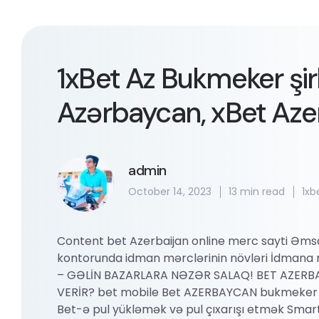
1xBet Az Bukmeker şirk
Azərbaycan, xBet Azerb
admin
October 14, 2023
13 min read
1xb
Content bet Azerbaijan online merc sayti Əms
kontorunda idman mərclərinin növləri İdmana
– GƏLİN BAZARLARA NƏZƏR SALAQ! BET AZER
VERİR? bet mobile Bet AZERBAYCAN bukmeker
Bet-ə pul yükləmək və pul çıxarışı etmək Smar