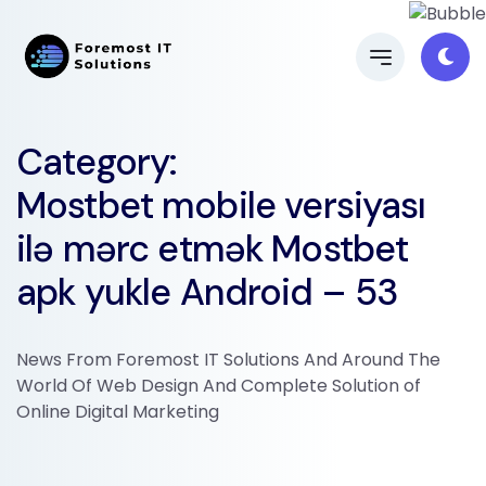
Category:
Mostbet mobile versiyası
ilə mərc etmək Mostbet
apk yukle Android – 53
News From Foremost IT Solutions And Around The
World Of Web Design And Complete Solution of
Online Digital Marketing