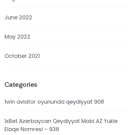
June 2022
May 2022
October 2021
Categories
1win aviator oyununda qeydiyyat 908
1xBet Azerbaycan Qeydiyyat Mobi AZ Yukle
Elaqe Nomresi – 938