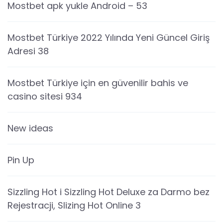
Mostbet apk yukle Android – 53
Mostbet Türkiye 2022 Yılında Yeni Güncel Giriş
Adresi 38
Mostbet Türkiye için en güvenilir bahis ve
casino sitesi 934
New ideas
Pin Up
Sizzling Hot i Sizzling Hot Deluxe za Darmo bez
Rejestracji, Slizing Hot Online 3