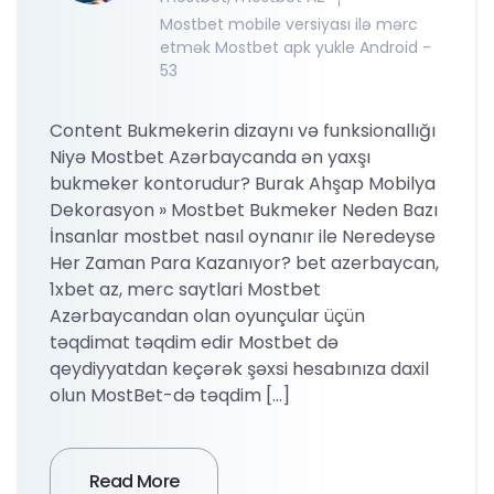
Mostbet mobile versiyası ilə mərc
etmək Mostbet apk yukle Android -
53
Content Bukmekerin dizaynı və funksionallığı
Niyə Mostbet Azərbaycanda ən yaxşı
bukmeker kontorudur? Burak Ahşap Mobilya
Dekorasyon » Mostbet Bukmeker Neden Bazı
İnsanlar mostbet nasıl oynanır ile Neredeyse
Her Zaman Para Kazanıyor? bet azerbaycan,
1xbet az, merc saytlari Mostbet
Azərbaycandan olan oyunçular üçün
təqdimat təqdim edir Mostbet də
qeydiyyatdan keçərək şəxsi hesabınıza daxil
olun MostBet-də təqdim […]
Read More