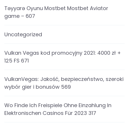
Təyyarə Oyunu Mostbet Mostbet Aviator
game – 607
Uncategorized
Vulkan Vegas kod promocyjny 2021: 4000 zł +
125 FS 671
VulkanVegas: Jakość, bezpieczeństwo, szeroki
wybór gier i bonusów 569
Wo Finde Ich Freispiele Ohne Einzahlung In
Elektronischen Casinos Für 2023 317