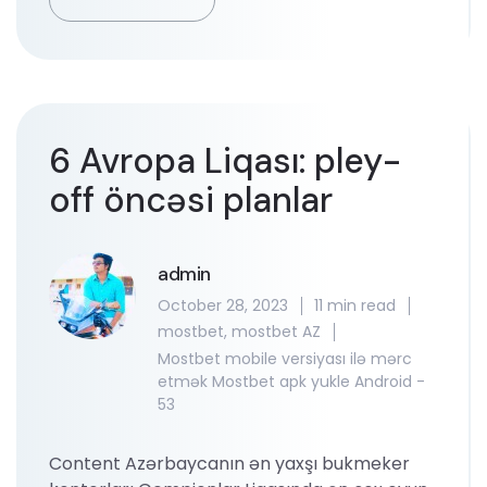
6 Avropa Liqası: pley-
off öncəsi planlar
admin
October 28, 2023
11 min read
mostbet
,
mostbet AZ
Mostbet mobile versiyası ilə mərc
etmək Mostbet apk yukle Android -
53
Content Azərbaycanın ən yaxşı bukmeker