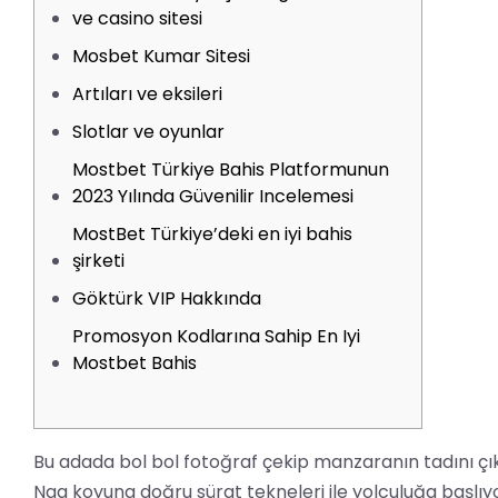
ve casino sitesi
Mosbet Kumar Sitesi
Artıları ve eksileri
Slotlar ve oyunlar
Mostbet Türkiye Bahis Platformunun
2023 Yılında Güvenilir Incelemesi
MostBet Türkiye’deki en iyi bahis
şirketi
Göktürk VIP Hakkında
Promosyon Kodlarına Sahip En Iyi
Mostbet Bahis
Bu adada bol bol fotoğraf çekip manzaranın tadını çık
Nga koyuna doğru sürat tekneleri ile yolculuğa başlıy