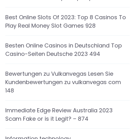
Best Online Slots Of 2023: Top 8 Casinos To
Play Real Money Slot Games 928
Besten Online Casinos in Deutschland Top
Casino-Seiten Deutsche 2023 494
Bewertungen zu Vulkanvegas Lesen Sie
Kundenbewertungen zu vulkanvegas com
148
Immediate Edge Review Australia 2023
Scam Fake or is it Legit? – 874
Information technology