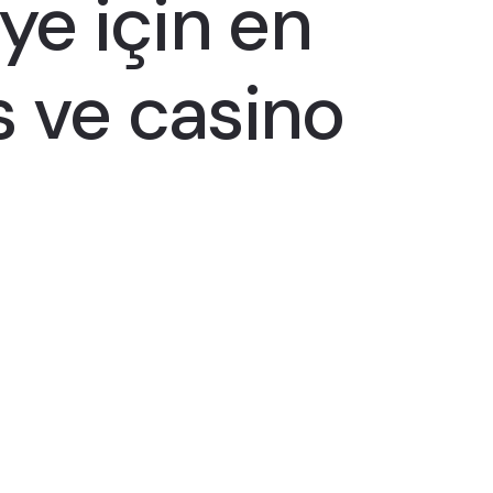
ye için en
s ve casino