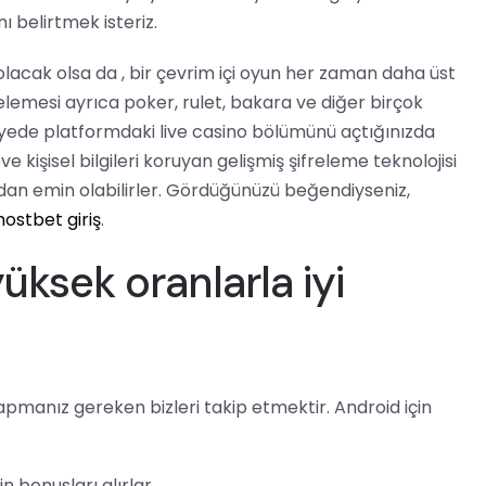
ı belirtmek isteriz.
acak olsa da , bir çevrim içi oyun her zaman daha üst
lemesi ayrıca poker, rulet, bakara ve diğer birçok
sayede platformdaki live casino bölümünü açtığınızda
e kişisel bilgileri koruyan gelişmiş şifreleme teknolojisi
ndan emin olabilirler. Gördüğünüzü beğendiyseniz,
ostbet giriş
.
üksek oranlarla iyi
pmanız gereken bizleri takip etmektir. Android için
 bonusları alırlar.