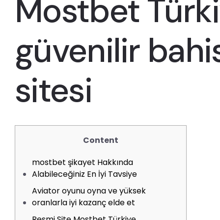
Mostbet Türki
güvenilir bahi
sitesi
Content
mostbet şikayet Hakkında
Alabileceğiniz En İyi Tavsiye
Aviator oyunu oyna ve yüksek
oranlarla iyi kazanç elde et
Resmi Site Mostbet Türkiye