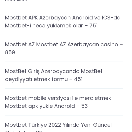
Mostbet APK Azərbaycan Android və IOS-da
Mostbet-i necə yükləmək olar – 751
Mostbet AZ Mostbet AZ Azerbaycan casino –
859
MostBet Giriş Azərbaycanda MostBet
qeydiyyatı etmək formu – 451
Mostbet mobile versiyası ilə mərc etmək
Mostbet apk yukle Android – 53
Mostbet Türkiye 2022 Yılında Yeni Güncel