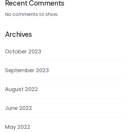
Recent Comments
No comments to show.
Archives
October 2023
September 2023
August 2022
June 2022
May 2022