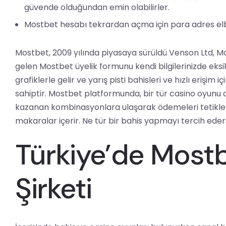
güvende olduğundan emin olabilirler.
Mostbet hesabı tekrardan açma için para adres elbe
Mostbet, 2009 yılında piyasaya sürüldü Venson Ltd, Mos
gelen Mostbet üyelik formunu kendi bilgilerinizde eksik
grafiklerle gelir ve yarış pisti bahisleri ve hızlı erişim 
sahiptir. Mostbet platformunda, bir tür casino oyunu ola
kazanan kombinasyonlara ulaşarak ödemeleri tetikl
makaralar içerir. Ne tür bir bahis yapmayı tercih eders
Türkiye’de Mostb
Şirketi