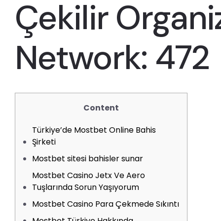
Çekilir Organ
Network: 472
Content
Türkiye’de Mostbet Online Bahis
Şirketi
Mostbet sitesi bahisler sunar
Mostbet Casino Jetx Ve Aero
Tuşlarında Sorun Yaşıyorum
Mostbet Casino Para Çekmede Sıkıntı
Mostbet Türkiye Hakkında