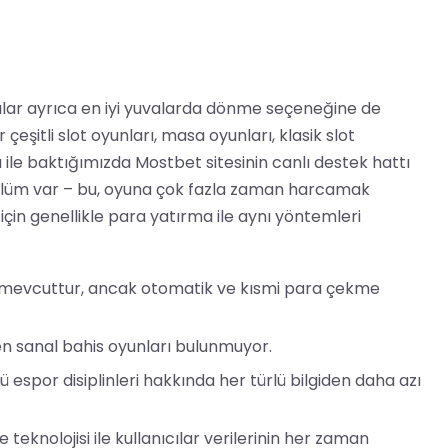
ıcılar ayrıca en iyi yuvalarda dönme seçeneğine de
çeşitli slot oyunları, masa oyunları, klasik slot
ı ile baktığımızda Mostbet sitesinin canlı destek hattı
ir bölüm var – bu, oyuna çok fazla zaman harcamak
i için genellikle para yatırma ile aynı yöntemleri
mevcuttur, ancak otomatik ve kısmi para çekme
ken sanal bahis oyunları bulunmuyor.
espor disiplinleri hakkında her türlü bilgiden daha azı
e teknolojisi ile kullanıcılar verilerinin her zaman