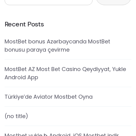
Recent Posts
MostBet bonus Azərbaycanda MostBet
bonusu paraya çevirme
MostBet AZ Most Bet Casino Qeydiyyat, Yukle
Android App
Türkiye’de Aviator Mostbet Oyna
(no title)
Mostbet yukle ᐈ Android, iOS Mostbet indir