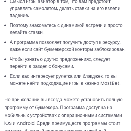
Смысл игры авиатор в том, что вам предстоит
управлять самолетом, делать ставки на его взлет и
падение.
Поэтому знакомьтесь с динамикой встречи и просто
делайте ставки.
А программа позволяет получить доступ к ресурсу,
даже если сайт букмекерской конторы заблокирован.
Чтобы узнать о других предложениях, следует
перейти в раздел с бонусами.
Если вас интересует рулетка или блэкджек, то вы
можете найти подходящие игры в казино MostBet.
Но при желании вы всегда можете установить полную
программу от букмекера. Программа доступна на
мобильных устройствах с операционными системами
iOS и Android. Среди преимуществ программы стоит