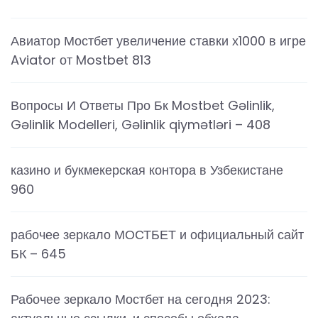
Авиатор Мостбет увеличение ставки х1000 в игре
Aviator от Mostbet 813
Вопросы И Ответы Про Бк Mostbet Gəlinlik,
Gəlinlik Modelleri, Gəlinlik qiymətləri – 408
казино и букмекерская контора в Узбекистане
960
рабочее зеркало МОСТБЕТ и официальный сайт
БК – 645
Рабочее зеркало Мостбет на сегодня 2023: