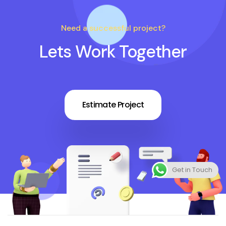
Need a successful project?
Lets Work Together
Estimate Project
Get in Touch