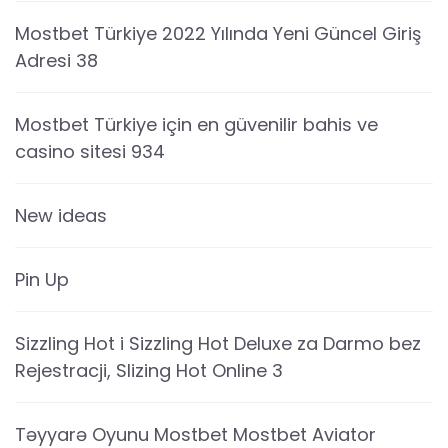
Mostbet Türkiye 2022 Yılında Yeni Güncel Giriş
Adresi 38
Mostbet Türkiye için en güvenilir bahis ve
casino sitesi 934
New ideas
Pin Up
Sizzling Hot i Sizzling Hot Deluxe za Darmo bez
Rejestracji, Slizing Hot Online 3
Təyyarə Oyunu Mostbet Mostbet Aviator