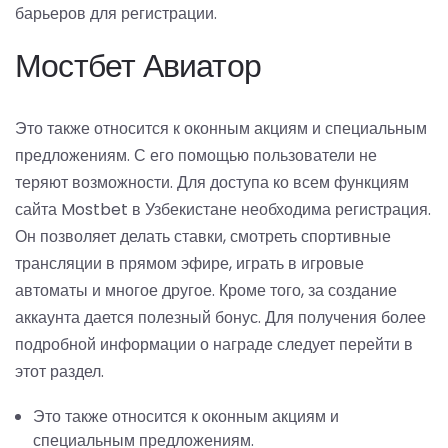
барьеров для регистрации.
Мостбет Авиатор
Это также относится к оконным акциям и специальным
предложениям. С его помощью пользователи не
теряют возможности. Для доступа ко всем функциям
сайта Mostbet в Узбекистане необходима регистрация.
Он позволяет делать ставки, смотреть спортивные
трансляции в прямом эфире, играть в игровые
автоматы и многое другое. Кроме того, за создание
аккаунта дается полезный бонус. Для получения более
подробной информации о награде следует перейти в
этот раздел.
Это также относится к оконным акциям и
специальным предложениям.