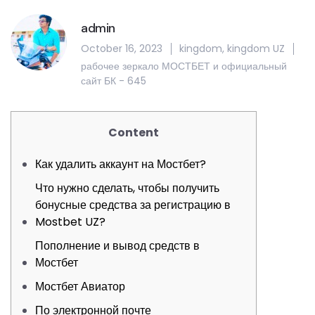
admin
October 16, 2023
kingdom
,
kingdom UZ
рабочее зеркало МОСТБЕТ и официальный
сайт БК - 645
Content
Как удалить аккаунт на Мостбет?
Что нужно сделать, чтобы получить
бонусные средства за регистрацию в
Mostbet UZ?
Пополнение и вывод средств в
Мостбет
Мостбет Авиатор
По электронной почте