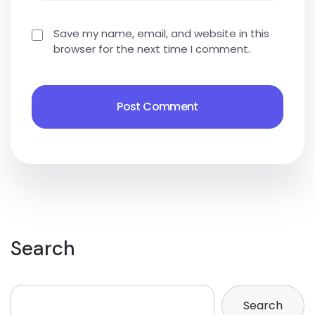
Save my name, email, and website in this
browser for the next time I comment.
Search
Search