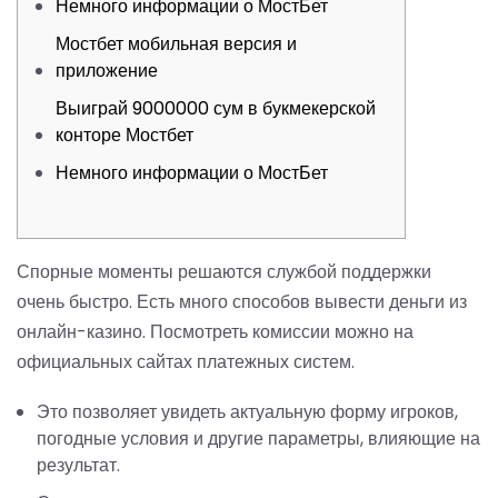
Немного информации о МостБет
Мостбет мобильная версия и
приложение
Выиграй 9000000 сум в букмекерской
конторе Мостбет
Немного информации о МостБет
Спорные моменты решаются службой поддержки
очень быстро. Есть много способов вывести деньги из
онлайн-казино. Посмотреть комиссии можно на
официальных сайтах платежных систем.
Это позволяет увидеть актуальную форму игроков,
погодные условия и другие параметры, влияющие на
результат.