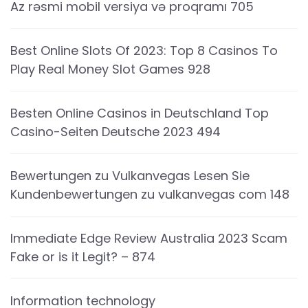
Az rəsmi mobil versiya və proqramı 705
Best Online Slots Of 2023: Top 8 Casinos To
Play Real Money Slot Games 928
Besten Online Casinos in Deutschland Top
Casino-Seiten Deutsche 2023 494
Bewertungen zu Vulkanvegas Lesen Sie
Kundenbewertungen zu vulkanvegas com 148
Immediate Edge Review Australia 2023 Scam
Fake or is it Legit? – 874
Information technology