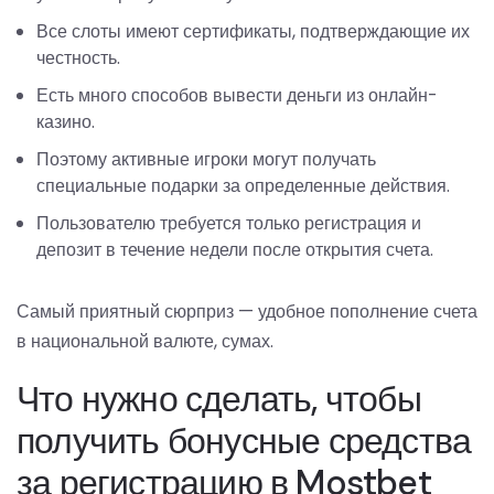
Все слоты имеют сертификаты, подтверждающие их
честность.
Есть много способов вывести деньги из онлайн-
казино.
Поэтому активные игроки могут получать
специальные подарки за определенные действия.
Пользователю требуется только регистрация и
депозит в течение недели после открытия счета.
Самый приятный сюрприз — удобное пополнение счета
в национальной валюте, сумах.
Что нужно сделать, чтобы
получить бонусные средства
за регистрацию в Mostbet