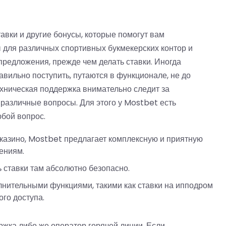
авки и другие бонусы, которые помогут вам
для различных спортивных букмекерских контор и
предложения, прежде чем делать ставки. Иногда
равильно поступить, путаются в функционале, не до
хническая поддержка внимательно следит за
 различные вопросы. Для этого у Mostbet есть
юбой вопрос.
 казино, Mostbet предлагает комплексную и приятную
ениям.
ь ставки там абсолютно безопасно.
лнительными функциями, такими как ставки на ипподром
го доступа.
жка либо же оператор горячей линии. Если