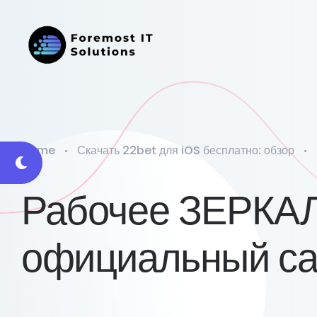
Home
Скачать 22bet для iOS бесплатно: обзор
Рабочее ЗЕРКА
официальный са