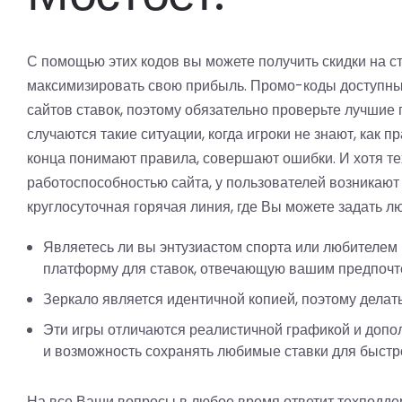
С помощью этих кодов вы можете получить скидки на ст
максимизировать свою прибыль. Промо-коды доступны 
сайтов ставок, поэтому обязательно проверьте лучшие 
случаются такие ситуации, когда игроки не знают, как п
конца понимают правила, совершают ошибки. И хотя те
работоспособностью сайта, у пользователей возникают
круглосуточная горячая линия, где Вы можете задать л
Являетесь ли вы энтузиастом спорта или любителем
платформу для ставок, отвечающую вашим предпочт
Зеркало является идентичной копией, поэтому делат
Эти игры отличаются реалистичной графикой и допо
и возможность сохранять любимые ставки для быстро
На все Ваши вопросы в любое время ответит техподдер