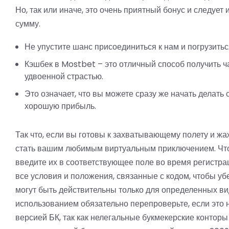
Но, так или иначе, это очень приятный бонус и следует
сумму.
Не упустите шанс присоединиться к нам и погрузить
Кэшбек в Mostbet – это отличный способ получить ча
удвоенной страстью.
Это означает, что вы можете сразу же начать делать 
хорошую прибыль.
Так что, если вы готовы к захватывающему полету и ж
стать вашим любимым виртуальным приключением. Что
введите их в соответствующее поле во время регистра
все условия и положения, связанные с кодом, чтобы уб
могут быть действительны только для определенных ви
использованием обязательно перепроверьте, если это
версией БК, так как нелегальные букмекерские контор