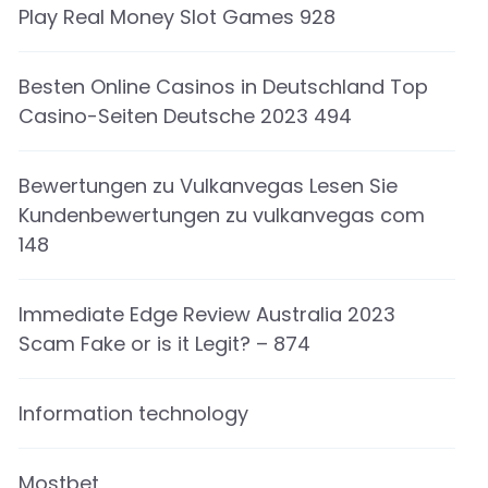
Play Real Money Slot Games 928
Besten Online Casinos in Deutschland Top
Casino-Seiten Deutsche 2023 494
Bewertungen zu Vulkanvegas Lesen Sie
Kundenbewertungen zu vulkanvegas com
148
Immediate Edge Review Australia 2023
Scam Fake or is it Legit? – 874
Information technology
Mostbet