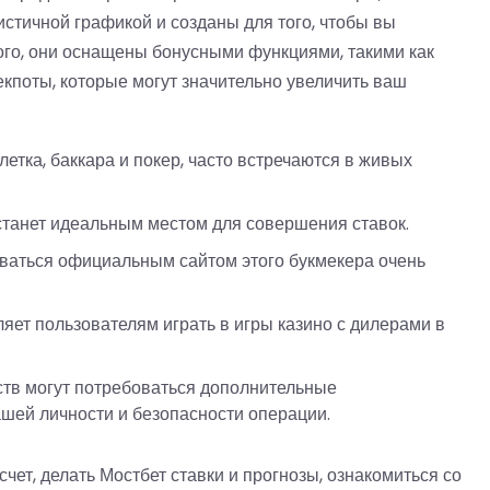
истичной графикой и созданы для того, чтобы вы
ого, они оснащены бонусными функциями, такими как
поты, которые могут значительно увеличить ваш
летка, баккара и покер, часто встречаются в живых
станет идеальным местом для совершения ставок.
оваться официальным сайтом этого букмекера очень
ляет пользователям играть в игры казино с дилерами в
ств могут потребоваться дополнительные
ей личности и безопасности операции.
чет, делать Мостбет ставки и прогнозы, ознакомиться со