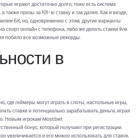
торые играют достаточно долго, тоже есть система
 также призы за 101-ю ставку и так далее. Как и везде,
илем БК, но, одновременно с этим, другие варианты
а спорт онлайн с телефона, либо же делать ставки live.
дня побило все возможные рекорды.
ьности в
, где геймеры могут играть в слоты, настольные игры,
лать ставки и потенциально зарабатывать деньги, играя
но. Новым игрокам Mostbet
ственный бонус, который получают при регистрации.
он увеличивается и его можно использовать для ставок.