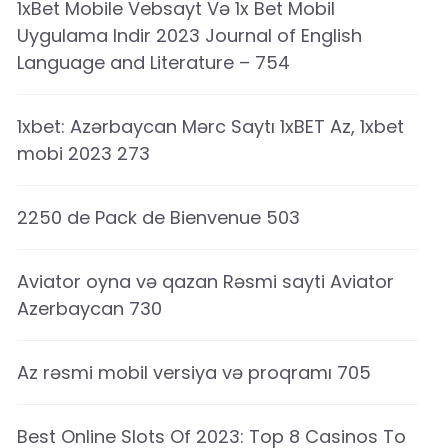
1xBet Mobile Vebsayt Və 1x Bet Mobil
Uygulama Indir 2023 Journal of English
Language and Literature – 754
1xbet: Azərbaycan Mərc Saytı 1xBET Az, 1xbet
mobi 2023 273
2250 de Pack de Bienvenue 503
Aviator oyna və qazan Rəsmi sayti Aviator
Azerbaycan 730
Az rəsmi mobil versiya və proqramı 705
Best Online Slots Of 2023: Top 8 Casinos To