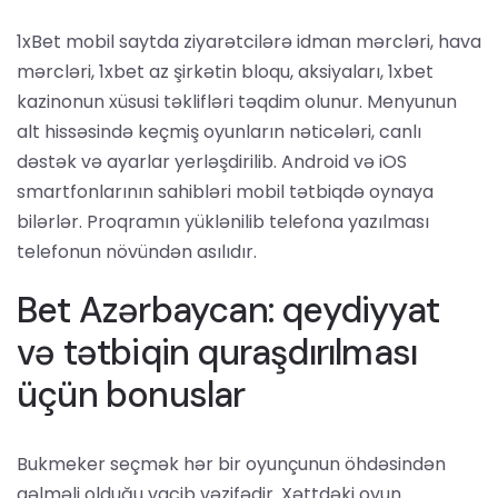
1xBet mobil saytda ziyarətcilərə idman mərcləri, hava
mərcləri, 1xbet az şirkətin bloqu, aksiyaları, 1xbet
kazinonun xüsusi təklifləri təqdim olunur. Menyunun
alt hissəsində keçmiş oyunların nəticələri, canlı
dəstək və ayarlar yerləşdirilib. Android və iOS
smartfonlarının sahibləri mobil tətbiqdə oynaya
bilərlər. Proqramın yüklənilib telefona yazılması
telefonun növündən asılıdır.
Bet Azərbaycan: qeydiyyat
və tətbiqin quraşdırılması
üçün bonuslar
Bukmeker seçmək hər bir oyunçunun öhdəsindən
gəlməli olduğu vacib vəzifədir. Xəttdəki oyun