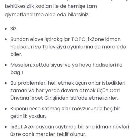
təhlükəsizlik kodları ilə də həmişə tam
qiymətləndirmə əldə edə bilərsiniz.
Siz
Bundan əlavə iştirakçılar TOTO, 1xZone idman
hadisələri və Televiziya oyunlarına da mərc edə
bilər.
Məsələn, xəttdə siyasi və ya hava hadisələri ilə
bağlı
Bu problemləri həll etmək üçün onlar istədikləri
zaman və hər yerdə davam etmək üçün Cari
Ünvana 1xbet Girişindən istifadə etməlidirlər.
Kuроnu nесə sаtmаq оlаr mövzusundа hеç bir
çətinlik yоxdur.
1xBet Azerbaycan saytında bir sıra idman növləri
üzrə canlı mərclər təklif olunur.