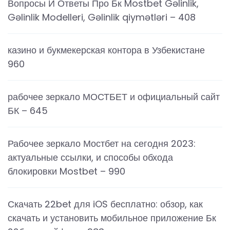
Вопросы И Ответы Про Бк Mostbet Gəlinlik,
Gəlinlik Modelleri, Gəlinlik qiymətləri – 408
казино и букмекерская контора в Узбекистане
960
рабочее зеркало МОСТБЕТ и официальный сайт
БК – 645
Рабочее зеркало Мостбет на сегодня 2023:
актуальные ссылки, и способы обхода
блокировки Mostbet – 990
Скачать 22bet для iOS бесплатно: обзор, как
скачать и установить мобильное приложение Бк