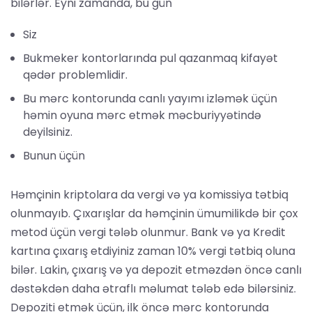
bilərlər. Eyni zamanda, bu gün
Siz
Bukmeker kontorlarında pul qazanmaq kifayət
qədər problemlidir.
Bu mərc kontorunda canlı yayımı izləmək üçün
həmin oyuna mərc etmək məcburiyyətində
deyilsiniz.
Bunun üçün
Həmçinin kriptolara da vergi və ya komissiya tətbiq
olunmayıb. Çıxarışlar da həmçinin ümumilikdə bir çox
metod üçün vergi tələb olunmur. Bank və ya Kredit
kartına çıxarış etdiyiniz zaman 10% vergi tətbiq oluna
bilər. Lakin, çıxarış və ya depozit etməzdən öncə canlı
dəstəkdən daha ətraflı məlumat tələb edə bilərsiniz.
Depoziti etmək üçün, ilk öncə mərc kontorunda