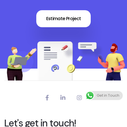
Estimate Project
Get in Touch
Let's get in touch!