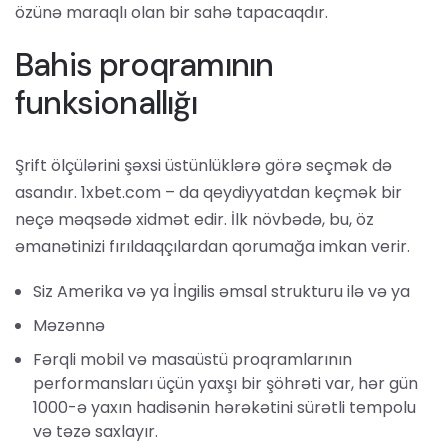
özünə maraqlı olan bir sahə tapacaqdır.
Bahis proqramının
funksionallığı
Şrift ölçülərini şəxsi üstünlüklərə görə seçmək də
asandır. 1xbet.com – da qeydiyyatdan keçmək bir
neçə məqsədə xidmət edir. İlk növbədə, bu, öz
əmanətinizi fırıldaqçılardan qorumağa imkan verir.
Siz Amerika və ya İngilis əmsal strukturu ilə və ya
Məzənnə
Fərqli mobil və masaüstü proqramlarının
performansları üçün yaxşı bir şöhrəti var, hər gün
1000-ə yaxın hadisənin hərəkətini sürətli tempolu
və təzə saxlayır.