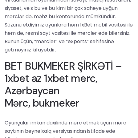
siyasət, və.s bu və bu kimi bir çox sahəyə uyğun
mərclər də, məhz bu kontorunda mümkündür.
Sözünü etdiyimiz oyunlara həm 1xBet mobil vasitəsi ilə
həm də, rəsmi sayt vasitəsi ilə mərclər edə bilərsiniz.
Bunun üçün, “mərclər” və “eSports” səhifəsinə
getməyiniz kifayətdir.
BET BUKMEKER ŞİRKƏTİ –
1xbet az 1xbet merc,
Azərbaycan
Mərc, bukmeker
Oyunçular imkan daxilində mərc etmək üçün mərc
saytının beynəlxalq versiyasından istifadə edə