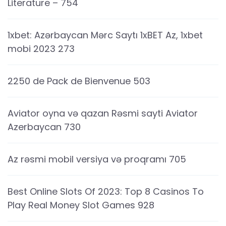
Literature – 754
1xbet: Azərbaycan Mərc Saytı 1xBET Az, 1xbet
mobi 2023 273
2250 de Pack de Bienvenue 503
Aviator oyna və qazan Rəsmi sayti Aviator
Azerbaycan 730
Az rəsmi mobil versiya və proqramı 705
Best Online Slots Of 2023: Top 8 Casinos To
Play Real Money Slot Games 928