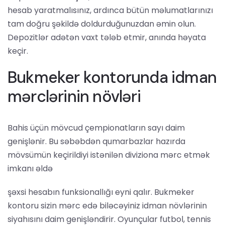
hesab yaratmalısınız, ardınca bütün məlumatlarınızı
tam doğru şəkildə doldurduğunuzdan əmin olun.
Depozitlər adətən vaxt tələb etmir, anında həyata
keçir.
Bukmeker kontorunda idman
mərclərinin növləri
Bahis üçün mövcud çempionatların sayı daim
genişlənir. Bu səbəbdən qumarbazlar hazırda
mövsümün keçirildiyi istənilən diviziona mərc etmək
imkanı əldə
şəxsi hesabın funksionallığı eyni qalır. Bukmeker
kontoru sizin mərc edə biləcəyiniz idman növlərinin
siyahısını daim genişləndirir. Oyunçular futbol, ​​tennis