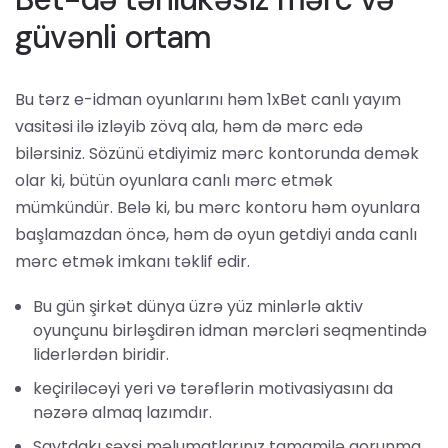
güvənli ortam
Bu tərz e-idman oyunlarını həm 1xBet canlı yayım
vasitəsi ilə izləyib zövq ala, həm də mərc edə
bilərsiniz. Sözünü etdiyimiz mərc kontorunda demək
olar ki, bütün oyunlara canlı mərc etmək
mümkündür. Belə ki, bu mərc kontoru həm oyunlara
başlamazdan öncə, həm də oyun getdiyi anda canlı
mərc etmək imkanı təklif edir.
Bu gün şirkət dünya üzrə yüz minlərlə aktiv
oyunçunu birləşdirən idman mərcləri seqmentində
liderlərdən biridir.
keçiriləcəyi yeri və tərəflərin motivasiyasını da
nəzərə almaq lazımdır.
Saytdakı şəxsi məlumatlarınız tamamilə qorunma