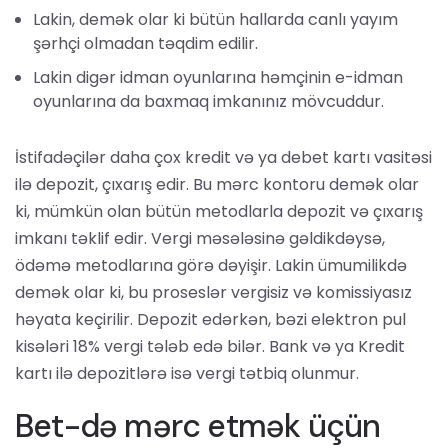
Lakin, demək olar ki bütün hallarda canlı yayım
şərhçi olmadan təqdim edilir.
Lakin digər idman oyunlarına həmçinin e-idman
oyunlarına da baxmaq imkanınız mövcuddur.
İstifadəçilər daha çox kredit və ya debet kartı vasitəsi
ilə depozit, çıxarış edir. Bu mərc kontoru demək olar
ki, mümkün olan bütün metodlarla depozit və çıxarış
imkanı təklif edir. Vergi məsələsinə gəldikdəysə,
ödəmə metodlarına görə dəyişir. Lakin ümumilikdə
demək olar ki, bu proseslər vergisiz və komissiyasız
həyata keçirilir. Depozit edərkən, bəzi elektron pul
kisələri 18% vergi tələb edə bilər. Bank və ya Kredit
kartı ilə depozitlərə isə vergi tətbiq olunmur.
Bet-də mərc etmək üçün