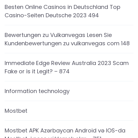
Besten Online Casinos in Deutschland Top
Casino-Seiten Deutsche 2023 494
Bewertungen zu Vulkanvegas Lesen Sie
Kundenbewertungen zu vulkanvegas com 148
Immediate Edge Review Australia 2023 Scam
Fake or is it Legit? – 874
Information technology
Mostbet
Mostbet APK Azərbaycan Android və IOS-da