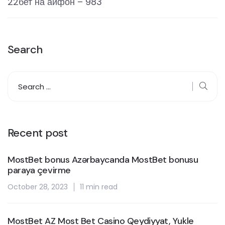
22бет на айфон – 983
Search
Recent post
MostBet bonus Azərbaycanda MostBet bonusu
paraya çevirme
October 28, 2023
11 min read
MostBet AZ Most Bet Casino Qeydiyyat, Yukle