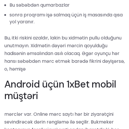
Bu səbəbdən qumarbazlar
sonra proqramı işə salmaq üçün iş masasında qısa
yol yaranır.
Bu, itki riskini azaldır, lakin bu xidmətin pullu olduğunu
unutmayın. Xidmətin dəyəri mərcin qoyulduğu
hadisənin əmsalından asılı olacaq. Əgər oyunçu hər
hansı səbəbdən mərc etmək barədə fikrini dəyişərsə,
o, həmişə
Android üçün 1xBet mobil
müştəri
mərclər var. Online mərc saytı hər bir ziyarətçini
sevindirəcək dərin rəngləmə ilə seçilir. Bukmeker