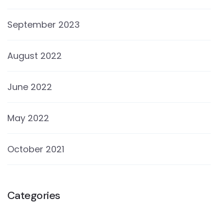
September 2023
August 2022
June 2022
May 2022
October 2021
Categories