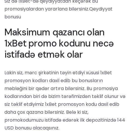
Siz də 1xBet-də qeydiyyatdan keçərək bu
promosiyalardan yararlana bilərsiniz.Qeydiyyat
bonusu
Maksimum qazancı olan
1xBet promo kodunu necə
istifadə etmək olar
Lakin siz, mərc şirkətinin təyin etdiyi xüsusi 1xBet
promosyon kodları daxil edib bu bonusların
məbləğini bir qədər artıra bilərsiniz. Bu promosiya
kodlarından biri də bizim tərəfimizdən təklif olunur və
siz təklif etdiyimiz 1xBet promosyon kodu daxil edib
daha çox qazana bilərsiniz. Belə ki siz,
promokodumuzu istifadə edərək ilk depozitinizdə 144
USD bonusu alacaqsınız.