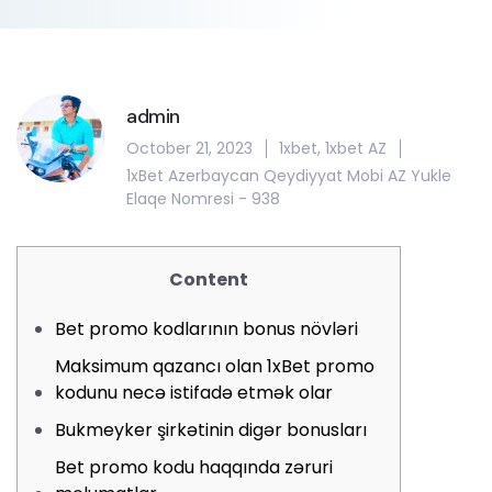
admin
October 21, 2023
1xbet
,
1xbet AZ
1xBet Azerbaycan Qeydiyyat Mobi AZ Yukle
Elaqe Nomresi - 938
Content
Bet promo kodlarının bonus növləri
Maksimum qazancı olan 1xBet promo
kodunu necə istifadə etmək olar
Bukmeyker şirkətinin digər bonusları
Bet promo kodu haqqında zəruri