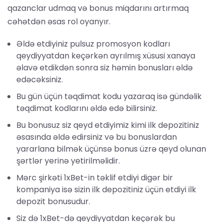
qazanclar udmaq və bonus miqdarını artırmaq
cəhətdən əsas rol oyanyır.
Əldə etdiyiniz pulsuz promosyon kodları
qeydiyyatdan keçərkən ayrılmış xüsusi xanaya
əlavə etdikdən sonra siz həmin bonusları əldə
edəcəksiniz.
Bu gün üçün təqdimat kodu yazaraq isə gündəlik
təqdimat kodlarını əldə edə bilirsiniz.
Bu bonusuz siz qeyd etdiyimiz kimi ilk depozitiniz
əsasında əldə edirsiniz və bu bonuslardan
yararlana bilmək üçünsə bonus üzrə qeyd olunan
şərtlər yerinə yetirilməlidir.
Mərc şirkəti 1xBet-in təklif etdiyi digər bir
kompaniya isə sizin ilk depozitiniz üçün etdiyi ilk
depozit bonusudur.
Siz də 1xBet-də qeydiyyatdan keçərək bu