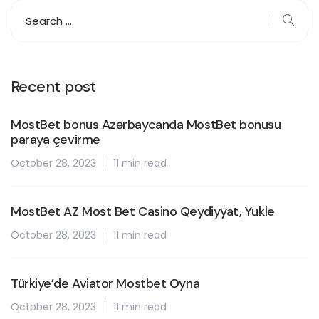
Recent post
MostBet bonus Azərbaycanda MostBet bonusu
paraya çevirme
October 28, 2023
11 min read
MostBet AZ Most Bet Casino Qeydiyyat, Yukle
October 28, 2023
11 min read
Türkiye’de Aviator Mostbet Oyna
October 28, 2023
11 min read