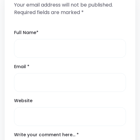
Your email address will not be published.
Required fields are marked
*
Full Name
*
Email
*
Website
Write your comment here…
*