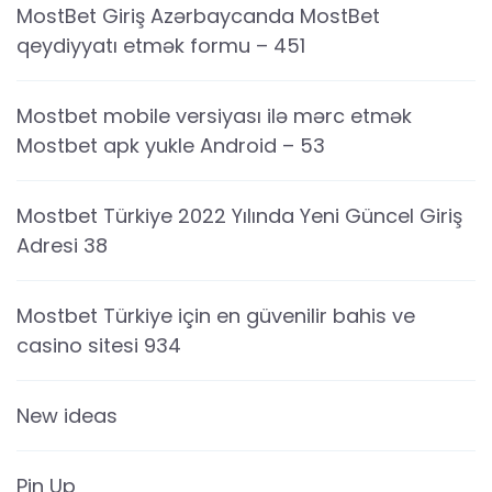
MostBet Giriş Azərbaycanda MostBet
qeydiyyatı etmək formu – 451
Mostbet mobile versiyası ilə mərc etmək
Mostbet apk yukle Android – 53
Mostbet Türkiye 2022 Yılında Yeni Güncel Giriş
Adresi 38
Mostbet Türkiye için en güvenilir bahis ve
casino sitesi 934
New ideas
Pin Up