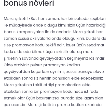
bonus növləri
Mərc şirkəti 1xBet hər zaman, hər bir sahədə rəqibləri
ilə müqayisədə öndə olduğu kimi, sizin üçün hazırladığı
bonus kompaniyaları ilə də öndədir. Mərc şirkəti hər
zaman xüsusi aksiyalarla öndə olduğu kimi, bu dəfə də
sizə promosyon kodu təklifi edir. 1xBet üçün təqdimat
kodu əldə edə bilmək üçün sizin ilk olaraq mərc
şirkətinin saytında qeydiyyatdan keçməyiniz lazımdır.
Əldə etdiyiniz pulsuz promosyon kodları
qeydiyyatdan keçərkən ayrılmış xüsusi xanaya əlavə
etdikdən sonra siz həmin bonusları əldə edəcəksiniz.
Mərc şirkətinin təklif etdiyi promokodları əldə
etdikdən sonra bir promosyon kodu necə istifadə
etmək olar üçün baxırsınızsa, burada sizə lazım olan
çox asandır. Mərc şirkətinin promo kodları üzərində