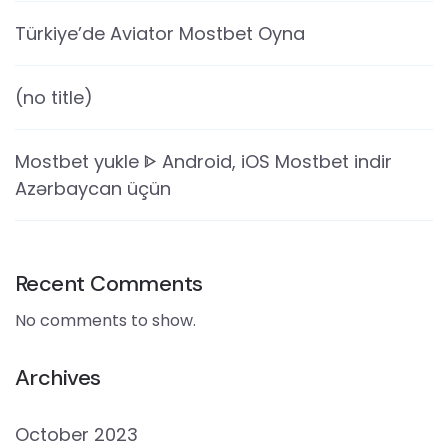
Türkiye’de Aviator Mostbet Oyna
(no title)
Mostbet yukle ᐈ Android, iOS Mostbet indir
Azərbaycan üçün
Recent Comments
No comments to show.
Archives
October 2023