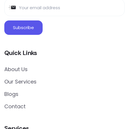
Quick Links
About Us
Our Services
Blogs
Contact
Services