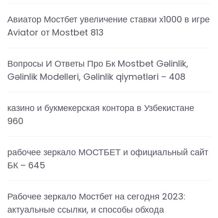
Авиатор Мостбет увеличение ставки х1000 в игре
Aviator от Mostbet 813
Вопросы И Ответы Про Бк Mostbet Gəlinlik,
Gəlinlik Modelleri, Gəlinlik qiymətləri – 408
казино и букмекерская контора в Узбекистане
960
рабочее зеркало МОСТБЕТ и официальный сайт
БК – 645
Рабочее зеркало Мостбет на сегодня 2023:
актуальные ссылки, и способы обхода