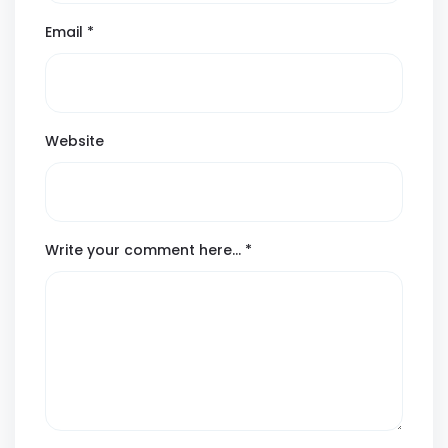
Email
*
Website
Write your comment here…
*