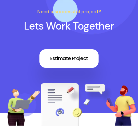
Need a successful project?
Lets Work Together
Estimate Project