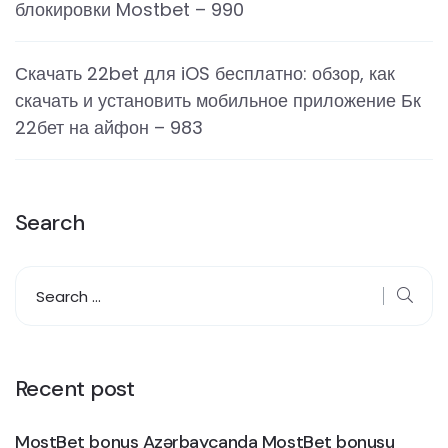
блокировки Mostbet – 990
Скачать 22bet для iOS бесплатно: обзор, как
скачать и установить мобильное приложение Бк
22бет на айфон – 983
Search
Recent post
MostBet bonus Azərbaycanda MostBet bonusu