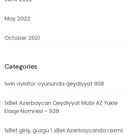
May 2022
October 2021
Categories
1win aviator oyununda qeydiyyat 908
1xBet Azerbaycan Qeydiyyat Mobi AZ Yukle
Elaqe Nomresi – 938
1xBet giriş, güzgü 1 xBet Azərbaycanda rəsmi