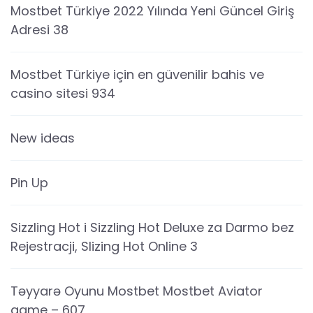
Mostbet Türkiye 2022 Yılında Yeni Güncel Giriş
Adresi 38
Mostbet Türkiye için en güvenilir bahis ve
casino sitesi 934
New ideas
Pin Up
Sizzling Hot i Sizzling Hot Deluxe za Darmo bez
Rejestracji, Slizing Hot Online 3
Təyyarə Oyunu Mostbet Mostbet Aviator
game – 607