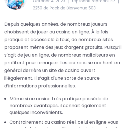
October 4, 2023
reptoohil
,
reptoohil FR
2250 de Pack de Bienvenue 503
Depuis quelques années, de nombreux joueurs
choisissent de jouer au casino en ligne. À la fois
pratique et accessible à tous, de nombreux sites
proposent même des jeux d’argent gratuits. Puisqu’il
s’agit de jeu en ligne, de nombreux malfaiteurs en
profitent pour arnaquer. Les escrocs se cachent en
général derrière un site de casino ouvert
illégalement. Il s’agit d’une sorte de source
d’informations professionnelles.
Même si ce casino très pratique possède de
nombreux avantages, il connaît également
quelques inconvénients.
Contrairement au casino réel, celui en ligne vous