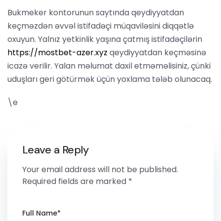
Bukmeker kontorunun saytında qeydiyyatdan
keçməzdən əvvəl istifadəçi müqaviləsini diqqətlə
oxuyun. Yalnız yetkinlik yaşına çatmış istifadəçilərin
https://mostbet-azer.xyz
qeydiyyatdan keçməsinə
icazə verilir. Yalan məlumat daxil etməməlisiniz, çünki
uduşları geri götürmək üçün yoxlama tələb olunacaq.
\e
Leave a Reply
Your email address will not be published.
Required fields are marked
*
Full Name
*