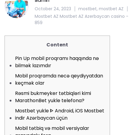
admin
October 24, 2023
mostbet
,
mostbet AZ
Mostbet AZ Mostbet AZ Azerbaycan casino -
859
Content
Pin Up mobil proqramı haqqında nə
bilmək lazımdır
Mobil proqramda necə qeydiyyatdan
keçmək olar
Rəsmi bukmeyker tətbiqləri kimi
MarathonBet yukle telefona?
Mostbet yukle ᐈ Android, iOS Mostbet
indir Azərbaycan üçün
Mobil tətbiq və mobil versiyalar