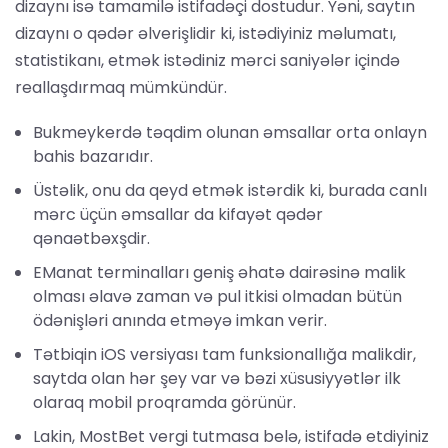
dizaynı isə tamamilə istifadəçi dostudur. Yəni, saytın
dizaynı o qədər əlverişlidir ki, istədiyiniz məlumatı,
statistikanı, etmək istədiniz mərci saniyələr içində
reallaşdırmaq mümkündür.
Bukmeykerdə təqdim olunan əmsallar orta onlayn
bahis bazarıdır.
Üstəlik, onu da qeyd etmək istərdik ki, burada canlı
mərc üçün əmsallar da kifayət qədər
qənaətbəxşdir.
EManat terminalları geniş əhatə dairəsinə malik
olması əlavə zaman və pul itkisi olmadan bütün
ödənişləri anında etməyə imkan verir.
Tətbiqin iOS versiyası tam funksionallığa malikdir,
saytda olan hər şey var və bəzi xüsusiyyətlər ilk
olaraq mobil proqramda görünür.
Lakin, MostBet vergi tutmasa belə, istifadə etdiyiniz