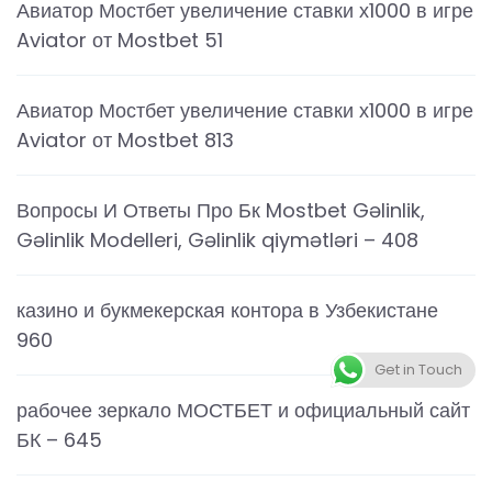
Авиатор Мостбет увеличение ставки х1000 в игре
Aviator от Mostbet 51
Авиатор Мостбет увеличение ставки х1000 в игре
Aviator от Mostbet 813
Вопросы И Ответы Про Бк Mostbet Gəlinlik,
Gəlinlik Modelleri, Gəlinlik qiymətləri – 408
казино и букмекерская контора в Узбекистане
960
Get in Touch
рабочее зеркало МОСТБЕТ и официальный сайт
БК – 645