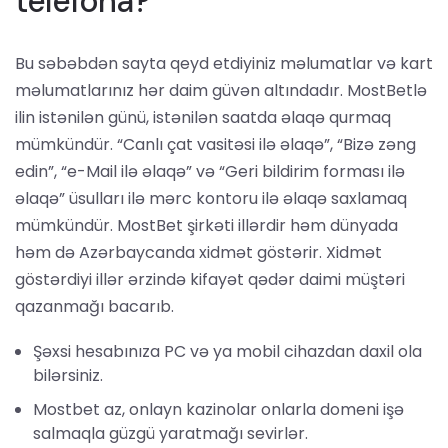
telefona?
Bu səbəbdən sayta qeyd etdiyiniz məlumatlar və kart
məlumatlarınız hər daim güvən altındadır. MostBetlə
ilin istənilən günü, istənilən saatda əlaqə qurmaq
mümkündür. “Canlı çat vasitəsi ilə əlaqə”, “Bizə zəng
edin”, “e-Mail ilə əlaqə” və “Geri bildirim forması ilə
əlaqə” üsulları ilə mərc kontoru ilə əlaqə saxlamaq
mümkündür. MostBet şirkəti illərdir həm dünyada
həm də Azərbaycanda xidmət göstərir. Xidmət
göstərdiyi illər ərzində kifayət qədər daimi müştəri
qazanmağı bacarıb.
Şəxsi hesabınıza PC və ya mobil cihazdan daxil ola
bilərsiniz.
Mostbet az, onlayn kazinolar onlarla domeni işə
salmaqla güzgü yaratmağı sevirlər.