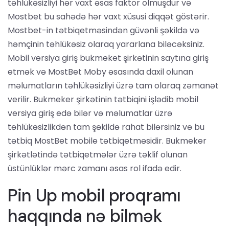
təhlükəsizliyi hər vaxt əsas faktor olmuşdur və
Mostbet bu sahədə hər vaxt xüsusi diqqət göstərir.
Mostbet-in tətbiqetməsindən güvənli şəkildə və
həmçinin təhlükəsiz olaraq yararlana biləcəksiniz.
Mobil versiya giriş bukmeket şirkətinin saytına giriş
etmək və MostBet Moby əsasında daxil olunan
məlumatların təhlükəsizliyi üzrə tam olaraq zəmanət
verilir. Bukmeker şirkətinin tətbiqini işlədib mobil
versiya giriş edə bilər və məlumatlar üzrə
təhlükəsizlikdən tam şəkildə rahat bilərsiniz və bu
tətbiq MostBet mobile tətbiqetməsidir. Bukmeker
şirkətlətində tətbiqetmələr üzrə təklif olunan
üstünlüklər mərc zamanı əsas rol ifadə edir.
Pin Up mobil proqramı
haqqında nə bilmək