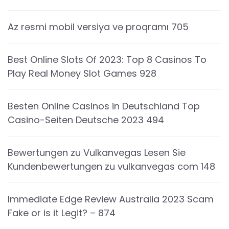
Az rəsmi mobil versiya və proqramı 705
Best Online Slots Of 2023: Top 8 Casinos To
Play Real Money Slot Games 928
Besten Online Casinos in Deutschland Top
Casino-Seiten Deutsche 2023 494
Bewertungen zu Vulkanvegas Lesen Sie
Kundenbewertungen zu vulkanvegas com 148
Immediate Edge Review Australia 2023 Scam
Fake or is it Legit? – 874