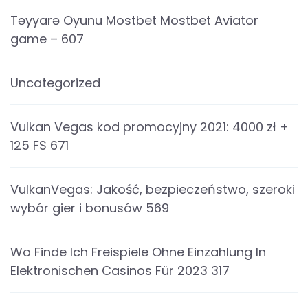
Təyyarə Oyunu Mostbet Mostbet Aviator
game – 607
Uncategorized
Vulkan Vegas kod promocyjny 2021: 4000 zł +
125 FS 671
VulkanVegas: Jakość, bezpieczeństwo, szeroki
wybór gier i bonusów 569
Wo Finde Ich Freispiele Ohne Einzahlung In
Elektronischen Casinos Für 2023 317