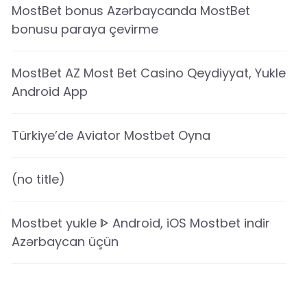
MostBet bonus Azərbaycanda MostBet
bonusu paraya çevirme
MostBet AZ Most Bet Casino Qeydiyyat, Yukle
Android App
Türkiye’de Aviator Mostbet Oyna
(no title)
Mostbet yukle ᐈ Android, iOS Mostbet indir
Azərbaycan üçün