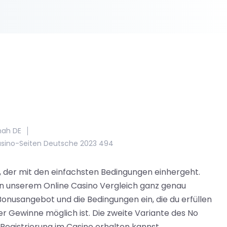
nah DE
asino-Seiten Deutsche 2023 494
e, der mit den einfachsten Bedingungen einhergeht.
n unserem Online Casino Vergleich ganz genau
onusangebot und die Bedingungen ein, die du erfüllen
r Gewinne möglich ist. Die zweite Variante des No
 Registrierung im Casino erhalten kannst.