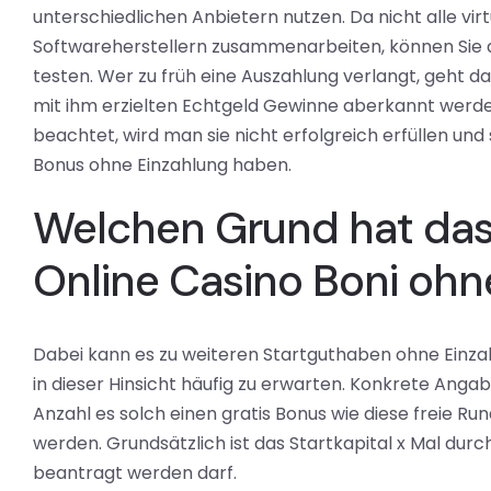
unterschiedlichen Anbietern nutzen. Da nicht alle virt
Softwareherstellern zusammenarbeiten, können Sie 
testen. Wer zu früh eine Auszahlung verlangt, geht das
mit ihm erzielten Echtgeld Gewinne aberkannt werde
beachtet, wird man sie nicht erfolgreich erfüllen un
Bonus ohne Einzahlung haben.
Welchen Grund hat das 
Online Casino Boni ohn
Dabei kann es zu weiteren Startguthaben ohne Einza
in dieser Hinsicht häufig zu erwarten. Konkrete An
Anzahl es solch einen gratis Bonus wie diese freie Ru
werden. Grundsätzlich ist das Startkapital x Mal dur
beantragt werden darf.