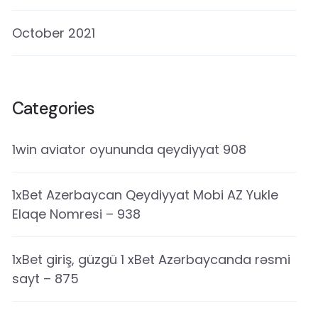
October 2021
Categories
1win aviator oyununda qeydiyyat 908
1xBet Azerbaycan Qeydiyyat Mobi AZ Yukle
Elaqe Nomresi – 938
1xBet giriş, güzgü 1 xBet Azərbaycanda rəsmi
sayt – 875