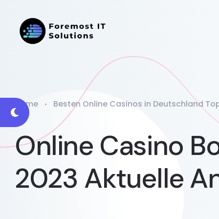
Home
Besten Online Casinos in Deutschland T
Online Casino B
2023 Aktuelle A