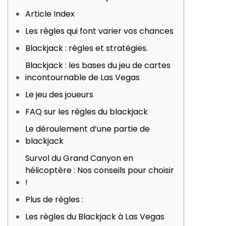
Article Index
Les règles qui font varier vos chances
Blackjack : règles et stratégies.
Blackjack : les bases du jeu de cartes
incontournable de Las Vegas
Le jeu des joueurs
FAQ sur les règles du blackjack
Le déroulement d’une partie de
blackjack
Survol du Grand Canyon en
hélicoptère : Nos conseils pour choisir
!
Plus de règles :
Les règles du Blackjack à Las Vegas