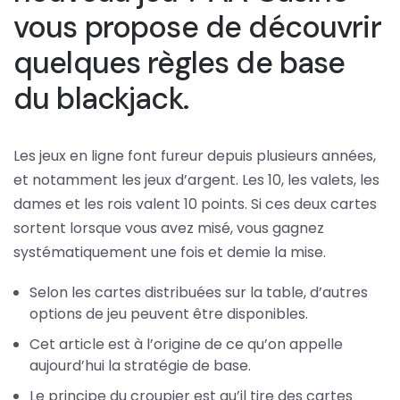
vous propose de découvrir
quelques règles de base
du blackjack.
Les jeux en ligne font fureur depuis plusieurs années,
et notamment les jeux d’argent. Les 10, les valets, les
dames et les rois valent 10 points. Si ces deux cartes
sortent lorsque vous avez misé, vous gagnez
systématiquement une fois et demie la mise.
Selon les cartes distribuées sur la table, d’autres
options de jeu peuvent être disponibles.
Cet article est à l’origine de ce qu’on appelle
aujourd’hui la stratégie de base.
Le principe du croupier est qu’il tire des cartes