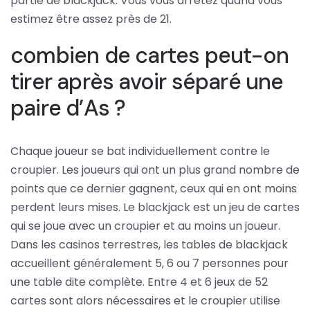
partie de blackjack. Vous vous arrêtez quand vous
estimez être assez près de 21.
combien de cartes peut-on
tirer après avoir séparé une
paire d’As ?
Chaque joueur se bat individuellement contre le
croupier. Les joueurs qui ont un plus grand nombre de
points que ce dernier gagnent, ceux qui en ont moins
perdent leurs mises. Le blackjack est un jeu de cartes
qui se joue avec un croupier et au moins un joueur.
Dans les casinos terrestres, les tables de blackjack
accueillent généralement 5, 6 ou 7 personnes pour
une table dite complète. Entre 4 et 6 jeux de 52
cartes sont alors nécessaires et le croupier utilise