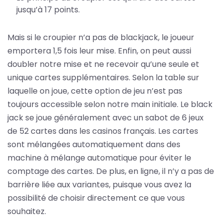
jusqu’à 17 points.
Mais si le croupier n’a pas de blackjack, le joueur
emportera 1,5 fois leur mise. Enfin, on peut aussi
doubler notre mise et ne recevoir qu’une seule et
unique cartes supplémentaires. Selon la table sur
laquelle on joue, cette option de jeu n’est pas
toujours accessible selon notre main initiale. Le black
jack se joue généralement avec un sabot de 6 jeux
de 52 cartes dans les casinos français. Les cartes
sont mélangées automatiquement dans des
machine à mélange automatique pour éviter le
comptage des cartes. De plus, en ligne, il n’y a pas de
barrière liée aux variantes, puisque vous avez la
possibilité de choisir directement ce que vous
souhaitez.