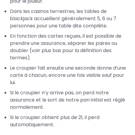
pour le joueur.
Dans les casinos terrestres, les tables de
blackjack accueillent généralement 5, 6 ou 7
personnes pour une table dite complète.
En fonction des cartes reçues, il est possible de
prendre une assurance, séparer les paires ou
doubler (voir plus bas pour la définition des
termes).
Le croupier fait ensuite une seconde donne d’une
carte à chacun, encore une fois visible sauf pour
lui.
Si le croupier n’y arrive pas, on perd notre
assurance et le sort de notre pari initial est réglé
normalement.
Si le croupier obtient plus de 21, il perd
automatiquement.