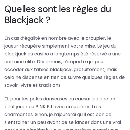
Quelles sont les règles du
Blackjack ?
En cas d’égalité en nombre avec le croupier, le
joueur récupère simplement votre mise. Le jeu du
blackjack au casino a longtemps été réservé à une
certaine élite. Désormais, n’importe qui peut
accéder aux tables blackjack, gratuitement, mais
cela ne dispense en rien de suivre quelques règles de
savoir-vivre et traditions.
Et pour les poles danseuses au caesar palace on
peut jouer au PINK BJ avec croupiéres tres
charmantes. Sinon, je rajouterai qu’il est bon de
s’entrainer un peu avant de se lancer dans une vrai