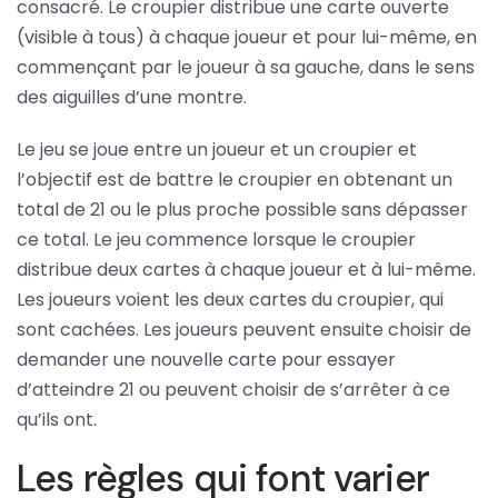
consacré. Le croupier distribue une carte ouverte
(visible à tous) à chaque joueur et pour lui-même, en
commençant par le joueur à sa gauche, dans le sens
des aiguilles d’une montre.
Le jeu se joue entre un joueur et un croupier et
l’objectif est de battre le croupier en obtenant un
total de 21 ou le plus proche possible sans dépasser
ce total. Le jeu commence lorsque le croupier
distribue deux cartes à chaque joueur et à lui-même.
Les joueurs voient les deux cartes du croupier, qui
sont cachées. Les joueurs peuvent ensuite choisir de
demander une nouvelle carte pour essayer
d’atteindre 21 ou peuvent choisir de s’arrêter à ce
qu’ils ont.
Les règles qui font varier