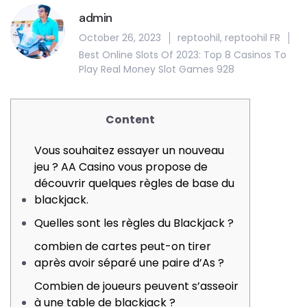
admin
October 26, 2023
reptoohil
,
reptoohil FR
Best Online Slots Of 2023: Top 8 Casinos To
Play Real Money Slot Games 928
Content
Vous souhaitez essayer un nouveau
jeu ? AA Casino vous propose de
découvrir quelques règles de base du
blackjack.
Quelles sont les règles du Blackjack ?
combien de cartes peut-on tirer
après avoir séparé une paire d’As ?
Combien de joueurs peuvent s’asseoir
à une table de blackjack ?