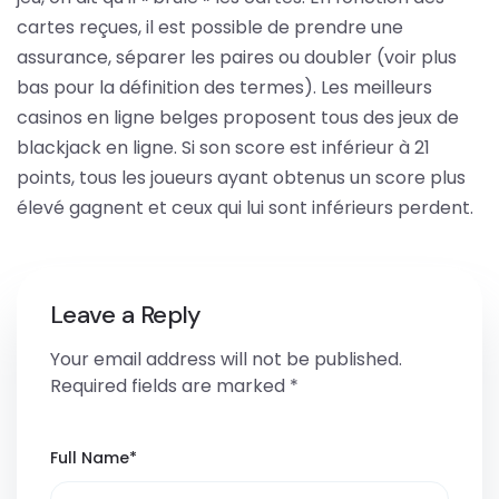
cartes reçues, il est possible de prendre une
assurance, séparer les paires ou doubler (voir plus
bas pour la définition des termes). Les meilleurs
casinos en ligne belges proposent tous des jeux de
blackjack en ligne. Si son score est inférieur à 21
points, tous les joueurs ayant obtenus un score plus
élevé gagnent et ceux qui lui sont inférieurs perdent.
Leave a Reply
Your email address will not be published.
Required fields are marked
*
Full Name
*