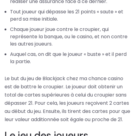
réaliser une assurance face à ce dernier.
Tout joueur qui dépasse les 21 points « saute » et
perd sa mise initiale.
Chaque joueur joue contre le croupier, qui
représente la banque, ou le casino, et non contre
les autres joueurs.
Auquel cas, on dit que le joueur « buste » et il perd
la partie.
Le but du jeu de Blackjack chez ma chance casino
est de battre le croupier. Le joueur doit obtenir un
total de cartes supérieures à celui du croupier sans
dépasser 21. Pour cela, les joueurs reçoivent 2 cartes
au début du jeu. Ensuite, ils tirent des cartes pour que
leur valeur additionnée soit égale ou proche de 21.
Le jeu des joueurs