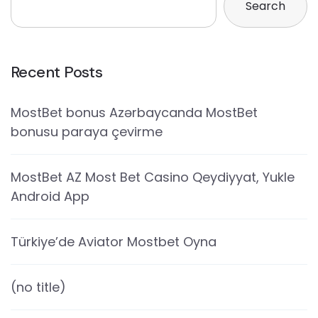
Search
Recent Posts
MostBet bonus Azərbaycanda MostBet
bonusu paraya çevirme
MostBet AZ Most Bet Casino Qeydiyyat, Yukle
Android App
Türkiye’de Aviator Mostbet Oyna
(no title)