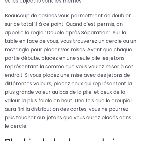
et les objectifs sont les mêmes.
Beaucoup de casinos vous permettront de doubler
sur ce total 11 à ce point. Quand c’est permis, on
appelle la règle “Double après Séparation”. Sur la
table en face de vous, vous trouverez un cercle ou un
rectangle pour placer vos mises. Avant que chaque
partie débute, placez en une seule pile les jetons
représentant la somme que vous voulez miser à cet
endroit. Si vous placez une mise avec des jetons de
différentes valeurs, placez ceux qui représentent la
plus grande valeur au bas de la pile, et ceux de la
valeur la plus faible en haut. Une fois que le croupier
aura fini la distribution des cartes, vous ne pourrez
plus toucher aux jetons que vous aurez placés dans
le cercle.