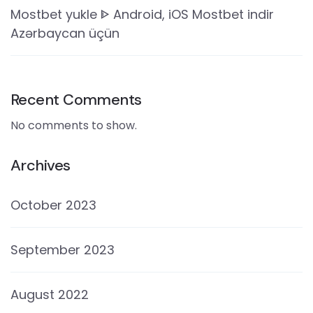
Mostbet yukle ᐈ Android, iOS Mostbet indir
Azərbaycan üçün
Recent Comments
No comments to show.
Archives
October 2023
September 2023
August 2022