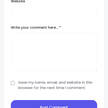
Website
Write your comment here…
*
Save my name, email, and website in this
browser for the next time I comment.