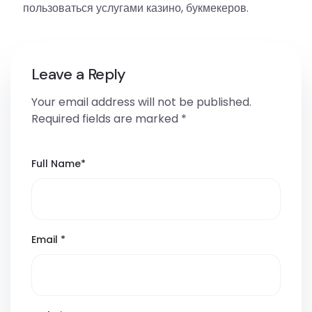
пользоваться услугами казино, букмекеров.
Leave a Reply
Your email address will not be published.
Required fields are marked
*
Full Name
*
Email
*