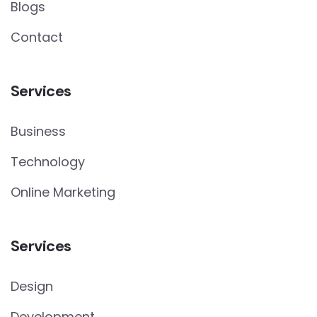
Blogs
Contact
Services
Business
Technology
Online Marketing
Services
Design
Development