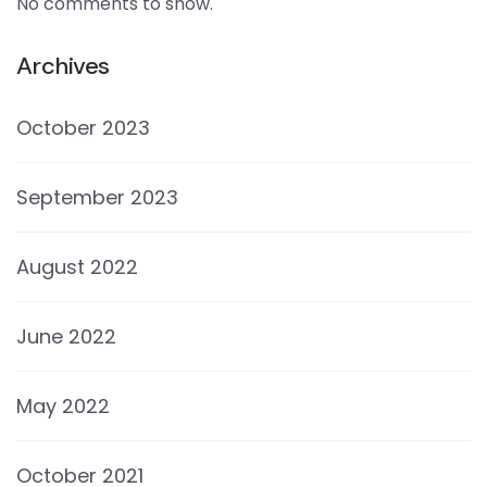
No comments to show.
Archives
October 2023
September 2023
August 2022
June 2022
May 2022
October 2021