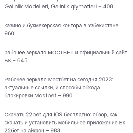
Gəlinlik Modelleri, Gəlinlik qiymətləri – 408
казино и букмекерская контора в Узбекистане
960
рабочее зеркало МОСТБЕТ и официальный сайт
БК – 645
Рабочее зеркало Мостбет на сегодня 2023:
актуальные ссылки, и способы обхода
блокировки Mostbet – 990
Скачать 22bet для iOS бесплатно: обзор, как
скачать и установить мобильное приложение Бк
22бет на айфон – 983