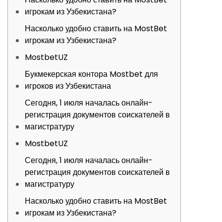
игрокам из Узбекистана?
Насколько удобно ставить на MostBet
игрокам из Узбекистана?
MostbetUZ
Букмекерская контора Mostbet для
игроков из Узбекистана
Сегодня, 1 июля началась онлайн-
регистрация документов соискателей в
магистратуру
MostbetUZ
Сегодня, 1 июля началась онлайн-
регистрация документов соискателей в
магистратуру
Насколько удобно ставить на MostBet
игрокам из Узбекистана?