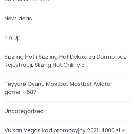
New ideas
Pin Up
Sizzling Hot i Sizzling Hot Deluxe za Darmo bez
Rejestracji, Slizing Hot Online 3
Təyyarə Oyunu Mostbet Mostbet Aviator
game – 607
Uncategorized
Vulkan Vegas kod promocyjny 2021: 4000 zł +