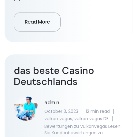
Read More
das beste Casino
Deutschlands
admin
October 3, 2023
12 min read
vulkan vegas
,
vulkan vegas DE
Bewertungen zu Vulkanvegas Lesen
Sie Kundenbewertungen zu