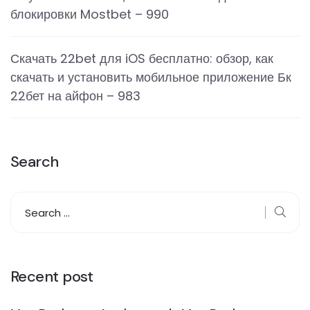
блокировки Mostbet – 990
Скачать 22bet для iOS бесплатно: обзор, как
скачать и установить мобильное приложение Бк
22бет на айфон – 983
Search
Recent post