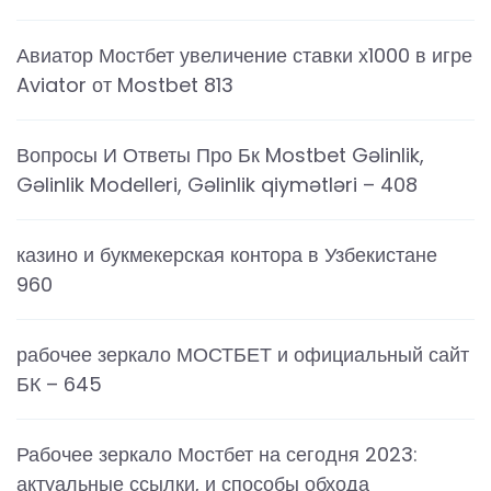
Авиатор Мостбет увеличение ставки х1000 в игре
Aviator от Mostbet 813
Вопросы И Ответы Про Бк Mostbet Gəlinlik,
Gəlinlik Modelleri, Gəlinlik qiymətləri – 408
казино и букмекерская контора в Узбекистане
960
рабочее зеркало МОСТБЕТ и официальный сайт
БК – 645
Рабочее зеркало Мостбет на сегодня 2023:
актуальные ссылки, и способы обхода