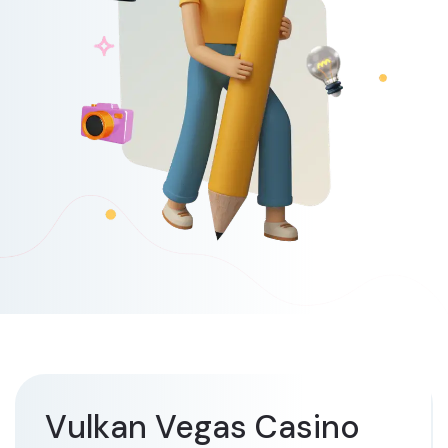
Vulkan Vegas Casino