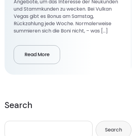
Angebote, um das Interesse der Neukunden
und Stammkunden zu wecken. Bei Vulkan
Vegas gibt es Bonus am Samstag,
Rückzahlung jede Woche. Normalerweise
summieren sich die Boni nicht, – was […]
Read More
Search
Search