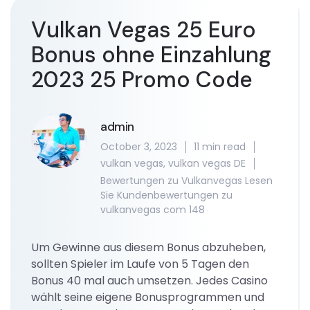
Vulkan Vegas 25 Euro
Bonus ohne Einzahlung
2023 25 Promo Code
admin
October 3, 2023
11 min read
vulkan vegas
,
vulkan vegas DE
Bewertungen zu Vulkanvegas Lesen
Sie Kundenbewertungen zu
vulkanvegas com 148
Um Gewinne aus diesem Bonus abzuheben,
sollten Spieler im Laufe von 5 Tagen den
Bonus 40 mal auch umsetzen. Jedes Casino
wählt seine eigene Bonusprogrammen und