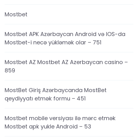
Mostbet
Mostbet APK Azərbaycan Android və IOS-da
Mostbet-i necə yükləmək olar – 751
Mostbet AZ Mostbet AZ Azerbaycan casino –
859
MostBet Giriş Azərbaycanda MostBet
qeydiyyatı etmək formu – 451
Mostbet mobile versiyası ilə mərc etmək
Mostbet apk yukle Android – 53