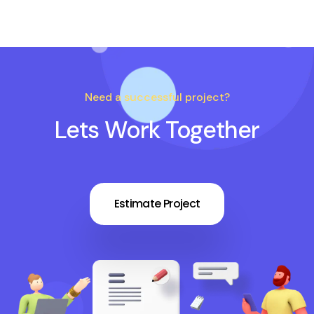
Need a successful project?
Lets Work Together
Estimate Project