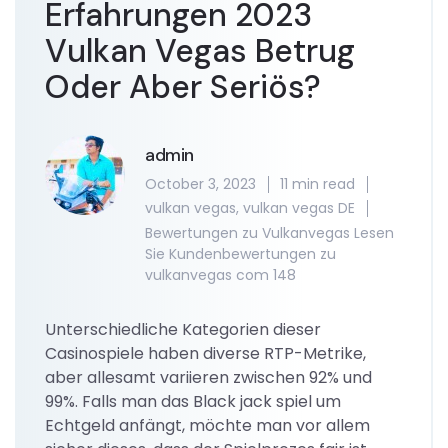
Erfahrungen 2023 ️
Vulkan Vegas Betrug
Oder Aber Seriös?
admin
October 3, 2023
11 min read
vulkan vegas
,
vulkan vegas DE
Bewertungen zu Vulkanvegas Lesen
Sie Kundenbewertungen zu
vulkanvegas com 148
Unterschiedliche Kategorien dieser
Casinospiele haben diverse RTP-Metrike,
aber allesamt variieren zwischen 92% und
99%. Falls man das Black jack spiel um
Echtgeld anfängt, möchte man vor allem