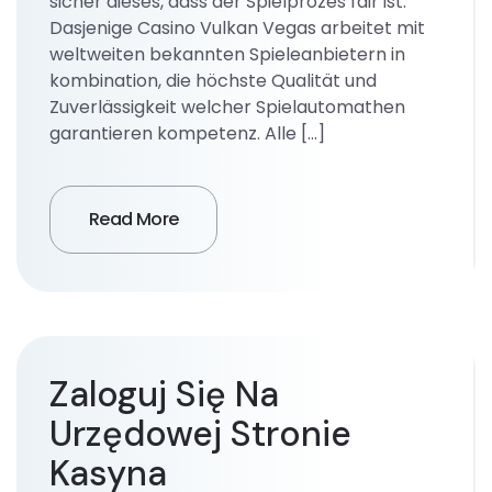
sicher dieses, dass der Spielprozes fair ist.
Dasjenige Casino Vulkan Vegas arbeitet mit
weltweiten bekannten Spieleanbietern in
kombination, die höchste Qualität und
Zuverlässigkeit welcher Spielautomathen
garantieren kompetenz. Alle […]
Read More
Zaloguj Się Na
Urzędowej Stronie
Kasyna