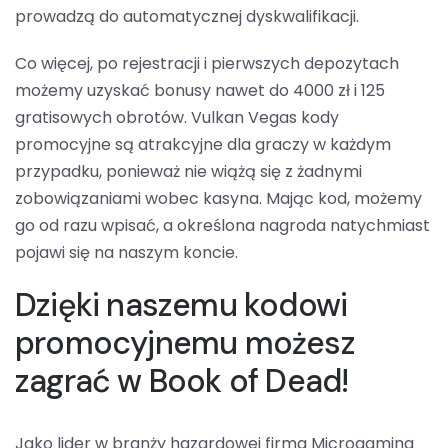
prowadzą do automatycznej dyskwalifikacji.
Co więcej, po rejestracji i pierwszych depozytach
możemy uzyskać bonusy nawet do 4000 zł i 125
gratisowych obrotów. Vulkan Vegas kody
promocyjne są atrakcyjne dla graczy w każdym
przypadku, ponieważ nie wiążą się z żadnymi
zobowiązaniami wobec kasyna. Mając kod, możemy
go od razu wpisać, a określona nagroda natychmiast
pojawi się na naszym koncie.
Dzięki naszemu kodowi
promocyjnemu możesz
zagrać w Book of Dead!
Jako lider w branży hazardowej firma Microgaming