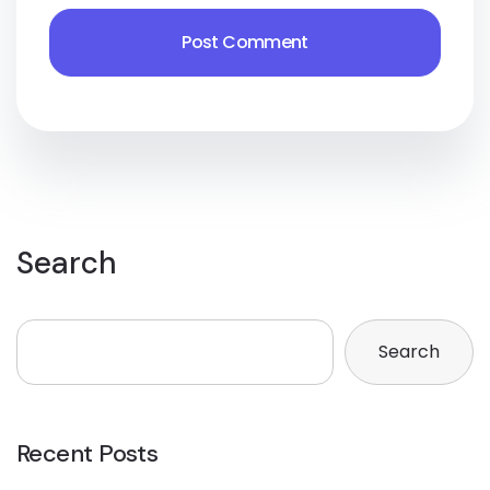
Search
Search
Recent Posts