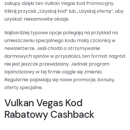
zakupy dzięki ten Vulkan Vegas Kod Promocyjny.
Kliknij przycisk „Uzyskaj kod” lub „Uzyskaj ofertę”, aby
uzyskać niesamowite okazje.
Najbardziej typowe opcje polegają na przykład na
umieszczeniu specjalnego kodu małą czcionką w
newsletterze. Jeśli chodzi o otrzymywanie
darmowych spinów w przyszłości, ten format nagród
nie jest jeszcze przewidziany. Jednak program
lojalnościowy w tej firmie ciągle się zmienia.
Regularnie pojawiają się nowe promocje, bonusy,
oferty specjalne.
Vulkan Vegas Kod
Rabatowy Cashback