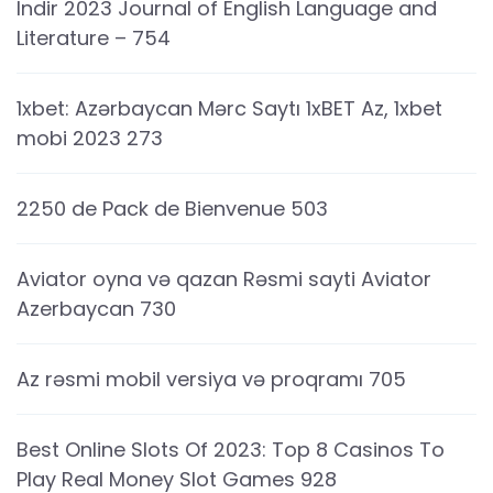
Indir 2023 Journal of English Language and
Literature – 754
1xbet: Azərbaycan Mərc Saytı 1xBET Az, 1xbet
mobi 2023 273
2250 de Pack de Bienvenue 503
Aviator oyna və qazan Rəsmi sayti Aviator
Azerbaycan 730
Az rəsmi mobil versiya və proqramı 705
Best Online Slots Of 2023: Top 8 Casinos To
Play Real Money Slot Games 928