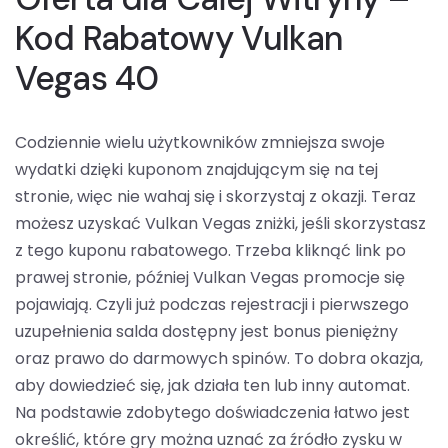
Kod Rabatowy Vulkan
Vegas 40
Codziennie wielu użytkowników zmniejsza swoje
wydatki dzięki kuponom znajdującym się na tej
stronie, więc nie wahaj się i skorzystaj z okazji. Teraz
możesz uzyskać Vulkan Vegas zniżki, jeśli skorzystasz
z tego kuponu rabatowego. Trzeba kliknąć link po
prawej stronie, później Vulkan Vegas promocje się
pojawiają. Czyli już podczas rejestracji i pierwszego
uzupełnienia salda dostępny jest bonus pieniężny
oraz prawo do darmowych spinów. To dobra okazja,
aby dowiedzieć się, jak działa ten lub inny automat.
Na podstawie zdobytego doświadczenia łatwo jest
określić, które gry można uznać za źródło zysku w