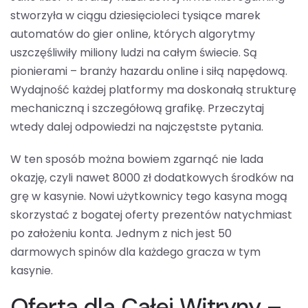
stworzyła w ciągu dziesięcioleci tysiące marek
automatów do gier online, których algorytmy
uszczęśliwiły miliony ludzi na całym świecie. Są
pionierami – branży hazardu online i siłą napędową.
Wydajność każdej platformy ma doskonałą strukturę
mechaniczną i szczegółową grafikę. Przeczytaj
wtedy dalej odpowiedzi na najczęstste pytania.
W ten sposób można bowiem zgarnąć nie lada
okazję, czyli nawet 8000 zł dodatkowych środków na
grę w kasynie. Nowi użytkownicy tego kasyna mogą
skorzystać z bogatej oferty prezentów natychmiast
po założeniu konta. Jednym z nich jest 50
darmowych spinów dla każdego gracza w tym
kasynie.
Oferta dla Całej Witryny –