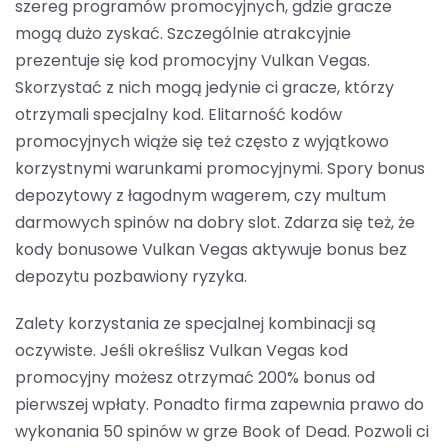
szereg programów promocyjnych, gdzie gracze
mogą dużo zyskać. Szczególnie atrakcyjnie
prezentuje się kod promocyjny Vulkan Vegas.
Skorzystać z nich mogą jedynie ci gracze, którzy
otrzymali specjalny kod. Elitarność kodów
promocyjnych wiąże się też często z wyjątkowo
korzystnymi warunkami promocyjnymi. Spory bonus
depozytowy z łagodnym wagerem, czy multum
darmowych spinów na dobry slot. Zdarza się też, że
kody bonusowe Vulkan Vegas aktywuje bonus bez
depozytu pozbawiony ryzyka.
Zalety korzystania ze specjalnej kombinacji są
oczywiste. Jeśli określisz Vulkan Vegas kod
promocyjny możesz otrzymać 200% bonus od
pierwszej wpłaty. Ponadto firma zapewnia prawo do
wykonania 50 spinów w grze Book of Dead. Pozwoli ci