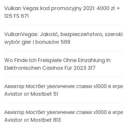
Vulkan Vegas kod promocyjny 2021: 4000 zł +
125 FS 671
VulkanVegas: Jakość, bezpieczeństwo, szeroki
wybór gier i bonusów 569
Wo Finde Ich Freispiele Ohne Einzahlung In
Elektronischen Casinos Für 2023 317
Авиатор Мостбет увеличение ставки х1000 в игре
Aviator от Mostbet 51
Авиатор Мостбет увеличение ставки х1000 в игре
Aviator от Mostbet 813