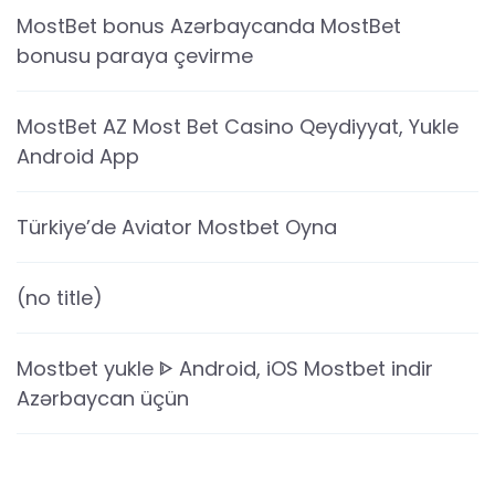
MostBet bonus Azərbaycanda MostBet
bonusu paraya çevirme
MostBet AZ Most Bet Casino Qeydiyyat, Yukle
Android App
Türkiye’de Aviator Mostbet Oyna
(no title)
Mostbet yukle ᐈ Android, iOS Mostbet indir
Azərbaycan üçün