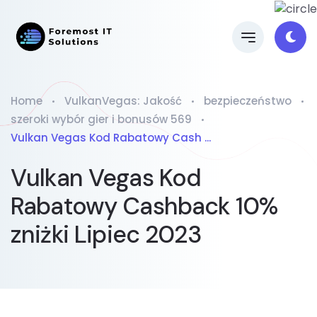
Home
VulkanVegas: Jakość
bezpieczeństwo
szeroki wybór gier i bonusów 569
Vulkan Vegas Kod Rabatowy Cash ...
Vulkan Vegas Kod
Rabatowy Cashback 10%
zniżki Lipiec 2023