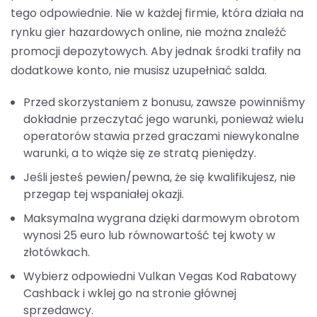
tego odpowiednie. Nie w każdej firmie, która działa na
rynku gier hazardowych online, nie można znaleźć
promocji depozytowych. Aby jednak środki trafiły na
dodatkowe konto, nie musisz uzupełniać salda.
Przed skorzystaniem z bonusu, zawsze powinniśmy
dokładnie przeczytać jego warunki, ponieważ wielu
operatorów stawia przed graczami niewykonalne
warunki, a to wiąże się ze stratą pieniędzy.
Jeśli jesteś pewien/pewna, że się kwalifikujesz, nie
przegap tej wspaniałej okazji.
Maksymalna wygrana dzięki darmowym obrotom
wynosi 25 euro lub równowartość tej kwoty w
złotówkach.
Wybierz odpowiedni Vulkan Vegas Kod Rabatowy
Cashback i wklej go na stronie głównej
sprzedawcy.