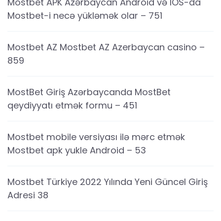
Mostbet APK Azərbaycan Android və IOS-da
Mostbet-i necə yükləmək olar – 751
Mostbet AZ Mostbet AZ Azerbaycan casino –
859
MostBet Giriş Azərbaycanda MostBet
qeydiyyatı etmək formu – 451
Mostbet mobile versiyası ilə mərc etmək
Mostbet apk yukle Android – 53
Mostbet Türkiye 2022 Yılında Yeni Güncel Giriş
Adresi 38