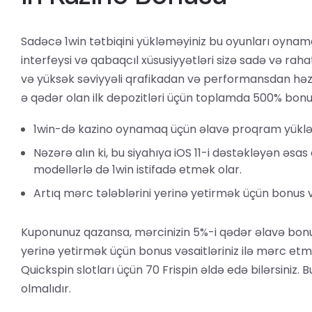
Sadəcə 1win tətbiqini yükləməyiniz bu oyunları oynama
interfeysi və qabaqcıl xüsusiyyətləri sizə sadə və rah
və yüksək səviyyəli qrafikadan və performansdan həzz
ə qədər olan ilk depozitləri üçün toplamda 500% bon
1win-də kazino oynamaq üçün əlavə proqram yükl
Nəzərə alın ki, bu siyahıya iOS 11-i dəstəkləyən əsas 
modellərlə də 1win istifadə etmək olar.
Artıq mərc tələblərini yerinə yetirmək üçün bonus və
Kuponunuz qazansa, mərcinizin 5%-i qədər əlavə bonus
yerinə yetirmək üçün bonus vəsaitləriniz ilə mərc etməy
Quickspin slotları üçün 70 Frispin əldə edə bilərsiniz.
olmalıdır.