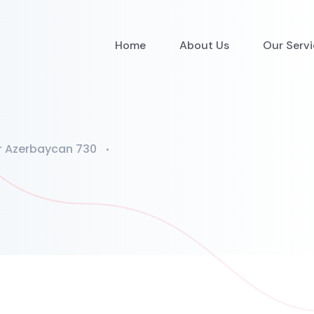
Home
About Us
Our Serv
or Azerbaycan 730