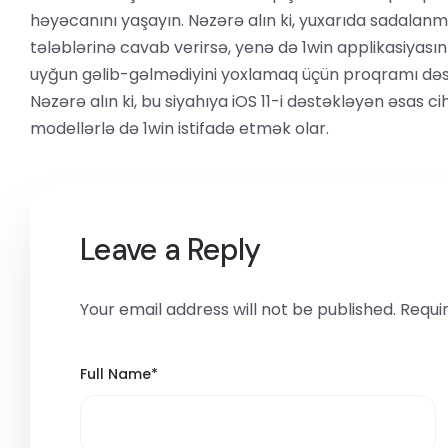
həyəcanını yaşayın. Nəzərə alın ki, yuxarıda sadalanm
tələblərinə cavab verirsə, yenə də 1win applikasiyasını 
uyğun gəlib-gəlmədiyini yoxlamaq üçün proqramı dəstəkl
Nəzərə alın ki, bu siyahıya iOS 11-i dəstəkləyən əsas cih
modellərlə də 1win istifadə etmək olar.
Leave a Reply
Your email address will not be published.
Requi
Full Name
*