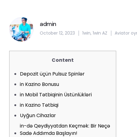
admin
October 12, 2023
1win
,
1win AZ
Aviator o
Content
Depozit üçün Pulsuz Spinlər
in Kazino Bonusu
in Mobil Tətbiqinin Üstünlükləri
in Kazino Tətbiqi
Uyğun Cihazlar
in-də Qeydiyyatdan Keçmək: Bir Neçə
Sadə Addımda Başlayın!