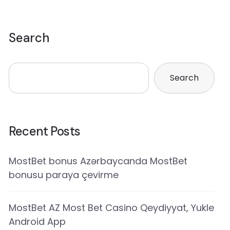
Search
Search
Recent Posts
MostBet bonus Azərbaycanda MostBet
bonusu paraya çevirme
MostBet AZ Most Bet Casino Qeydiyyat, Yukle
Android App