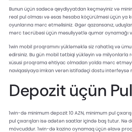
Bunun üçün sadəcə qeydiyyatdan keçməyiniz və minim
real pul olması və əsas hesaba köçürülməsi üçün ya ka
oyunlarına mərc etməlisiniz. Əgər qazansanız, uduşlar
mərc təcrübəsi üçün məsuliyyətlə qumar oynamağı və
1win mobil proqramını yükləməklə siz rahatlıq və ümum
edirsiniz. Bu gün mobil tətbiqi yükləyin və milyonlarla r
xüsusi proqrama ehtiyac olmadan yolda mərc etməyin r
naviqasiyaya imkan verən istifadəçi dostu interfeysə m
Depozit üçün Pul
1win-də minimum depozit 10 AZN, minimum pul çıxarışı 
pul çıxarışları isə adətən saatlar içində baş tutur. Nə 
mövcuddur. 1win-də kazino oynamaq üçün əlavə pro