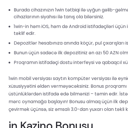
Burada cihazınızın 1win tətbiqi ilə uyğun gəlib-gə
cihazlarının siyahısı ilə tanış ola bilərsiniz.
1win-in həm iOS, həm də Android istifadəçiləri üçün 
təklif edir.
Depozitlər hesabınıza anında köçür, pul çıxarışları i
Bunun üçün sadəcə ilk depozitiniz ən azı 50 AZN olma
Proqramın istifadəçi dostu interfeysi və qabaqcıl xü
1win mobil versiyası saytın kompüter versiyası ilə eynid
xüsusiyyətini əldən verməyəcəksiniz. Bonus proqramı 
üstünlüklərdən istifadə edə bilmənizi – təmin edir. İstə
mərc oynamağa başlayın! Bonusu almaq üçün ilk depoz
çevirmək üçünsə, siz əmsalı 3.0-dan yuxarı olan təkli 
in Kazino Bonusu