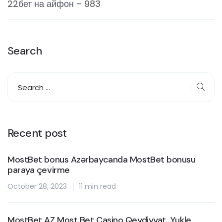
22бет на айфон – 983
Search
Recent post
MostBet bonus Azərbaycanda MostBet bonusu
paraya çevirme
October 28, 2023
11 min read
MostBet AZ Most Bet Casino Qeydiyyat, Yukle