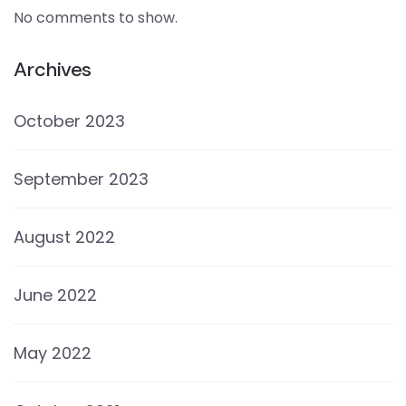
No comments to show.
Archives
October 2023
September 2023
August 2022
June 2022
May 2022