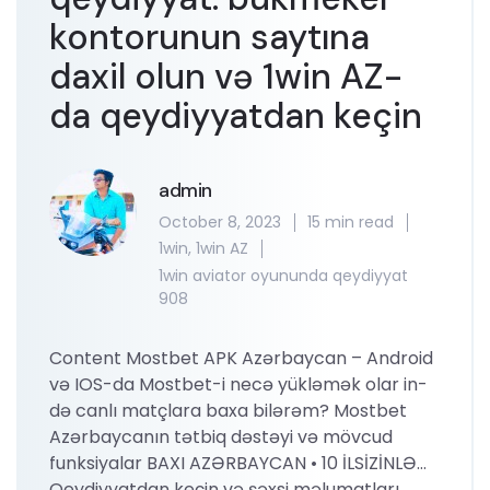
kontorunun saytına
daxil olun və 1win AZ-
da qeydiyyatdan keçin
admin
October 8, 2023
15 min read
1win
,
1win AZ
1win aviator oyununda qeydiyyat
908
Content Mostbet APK Azərbaycan – Android
və IOS-da Mostbet-i necə yükləmək olar in-
də canlı matçlara baxa bilərəm? Mostbet
Azərbaycanın tətbiq dəstəyi və mövcud
funksiyalar BAXI AZƏRBAYCAN • 10 İLSİZİNLƏ…
Qeydiyyatdan keçin və şəxsi məlumatları