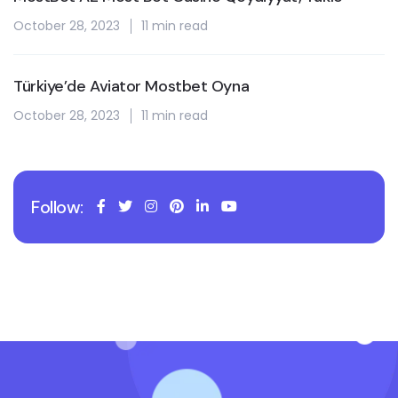
October 28, 2023
11 min read
Türkiye’de Aviator Mostbet Oyna
October 28, 2023
11 min read
Follow: