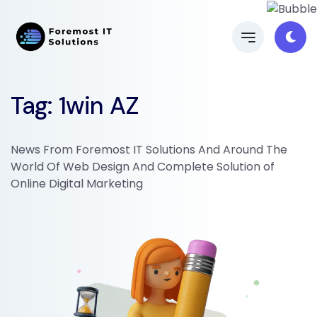
Tag:
1win AZ
News From Foremost IT Solutions And Around The
World Of Web Design And Complete Solution of
Online Digital Marketing