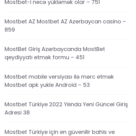
Mostbet-i necə yükləmək olar – 751
Mostbet AZ Mostbet AZ Azerbaycan casino –
859
MostBet Giriş Azərbaycanda MostBet
qeydiyyatı etmək formu – 451
Mostbet mobile versiyası ilə mərc etmək
Mostbet apk yukle Android – 53
Mostbet Türkiye 2022 Yılında Yeni Güncel Giriş
Adresi 38
Mostbet Türkiye için en güvenilir bahis ve