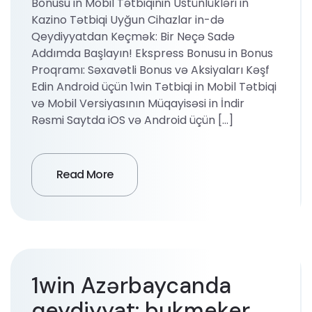
Bonusu in Mobil Tətbiqinin Üstünlükləri in
Kazino Tətbiqi Uyğun Cihazlar in-də
Qeydiyyatdan Keçmək: Bir Neçə Sadə
Addımda Başlayın! Ekspress Bonusu in Bonus
Proqramı: Səxavətli Bonus və Aksiyaları Kəşf
Edin Android üçün 1win Tətbiqi in Mobil Tətbiqi
və Mobil Versiyasının Müqayisəsi in İndir
Rəsmi Saytda iOS və Android üçün […]
Read More
1win Azərbaycanda
qeydiyyat: bukmeker