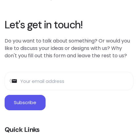
Let's get in touch!
Do you want to talk about something? Or would you
like to discuss your ideas or designs with us? Why
don't you fill out this form and leave the rest to us?
Quick Links