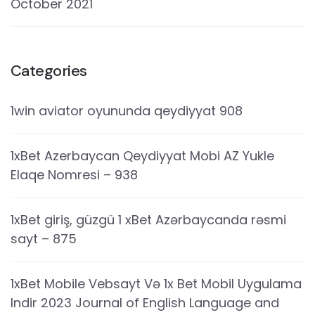
October 2021
Categories
1win aviator oyununda qeydiyyat 908
1xBet Azerbaycan Qeydiyyat Mobi AZ Yukle
Elaqe Nomresi – 938
1xBet giriş, güzgü 1 xBet Azərbaycanda rəsmi
sayt – 875
1xBet Mobile Vebsayt Və 1x Bet Mobil Uygulama
Indir 2023 Journal of English Language and