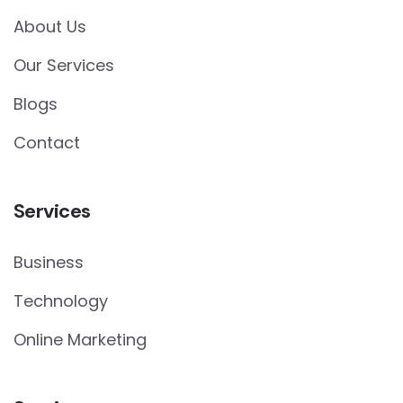
About Us
Our Services
Blogs
Contact
Services
Business
Technology
Online Marketing