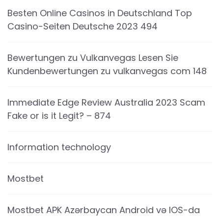
Besten Online Casinos in Deutschland Top
Casino-Seiten Deutsche 2023 494
Bewertungen zu Vulkanvegas Lesen Sie
Kundenbewertungen zu vulkanvegas com 148
Immediate Edge Review Australia 2023 Scam
Fake or is it Legit? – 874
Information technology
Mostbet
Mostbet APK Azərbaycan Android və IOS-da